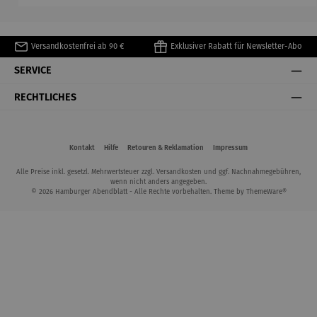
Versandkostenfrei ab 90 €
Exklusiver Rabatt für Newsletter-Abo
SERVICE
RECHTLICHES
Kontakt
Hilfe
Retouren & Reklamation
Impressum
Alle Preise inkl. gesetzl. Mehrwertsteuer zzgl.
Versandkosten
und ggf. Nachnahmegebühren,
wenn nicht anders angegeben.
© 2026 Hamburger Abendblatt - Alle Rechte vorbehalten. Theme by
ThemeWare®