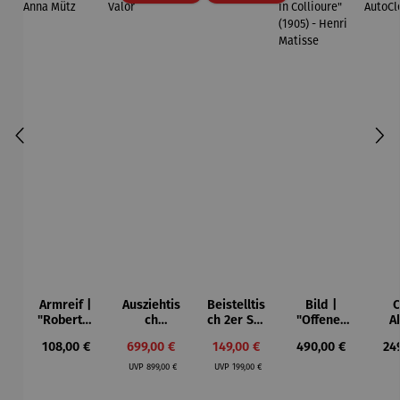
Armreif |
Ausziehtis
Beistelltis
Bild |
C
"Roberta"
ch
ch 2er Set
"Offenes
A
– Anna
Aluminium
– Dalias
Fenster in
Sta
Regulärer Preis:
Verkaufspreis:
Verkaufspreis:
Regulärer Preis:
Reg
108,00 €
699,00 €
149,00 €
490,00 €
24
Mütz
– Valor
Collioure"
Regulärer Preis:
Regulärer Preis:
(1905) -
Aut
UVP
899,00 €
UVP
199,00 €
Henri
Matisse