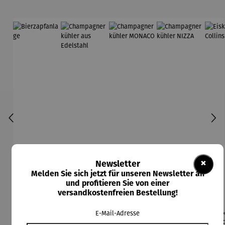
×
Newsletter
Melden Sie sich jetzt für unseren Newsletter an
und profitieren Sie von einer
versandkostenfreien Bestellung!
Bierzapfa
Champagn
Champagn
Champagn
Eis
E-Mail-Adresse
nlage
erkühler
erkühler
erkühler
Co