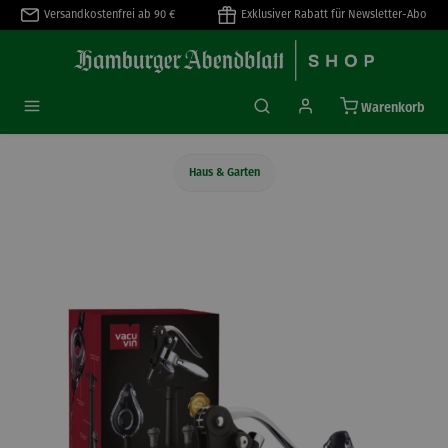
Versandkostenfrei ab 90 €
Exklusiver Rabatt für Newsletter-Abo
alt springen
Warenkorb
Haus & Garten
Bildergalerie überspringen