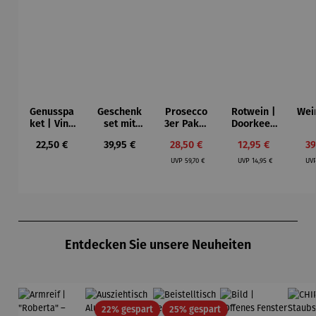
Genusspa
Geschenk
Prosecco
Rotwein |
Wei
ket | Vino
set mit
3er Paket
Doorkeep
y Olivas
Rotwein |
| Bio
er Shiraz
Süd
Regulärer Preis:
Regulärer Preis:
Verkaufspreis:
Verkaufspreis:
Ve
22,50 €
39,95 €
28,50 €
12,95 €
39
Schlaraffe
Prosecco
Jah
Regulärer Preis:
Regulärer Preis:
nland
DOC
2
UVP
59,70 €
UVP
14,95 €
UV
Produktgalerie überspringen
Entdecken Sie unsere Neuheiten
Rabatt
Rabatt
22% gespart
25% gespart