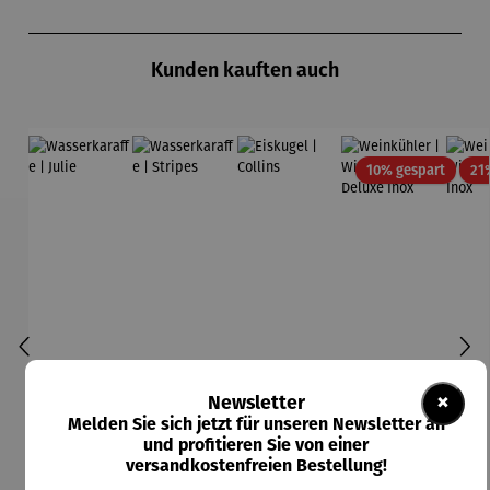
Produktgalerie überspringen
Kunden kauften auch
Rabatt
10% gespart
21
×
Newsletter
Melden Sie sich jetzt für unseren Newsletter an
und profitieren Sie von einer
versandkostenfreien Bestellung!