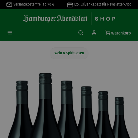
Versandkostenfrei ab 90 €
Exklusiver Rabatt für Newsletter-Abo
alt springen
Warenkorb
Wein & Spirituosen
Bildergalerie überspringen