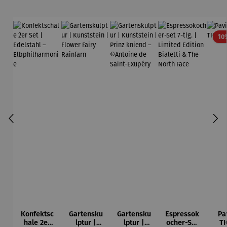
10
Konfektsc
Gartensku
Gartensku
Espressok
Pa
hale 2er
lptur |
lptur |
ocher-Set
TI