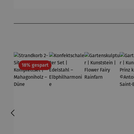
üche
Vieilles
Vignes
Produktgalerie überspringen
Rabatt
18% gespart