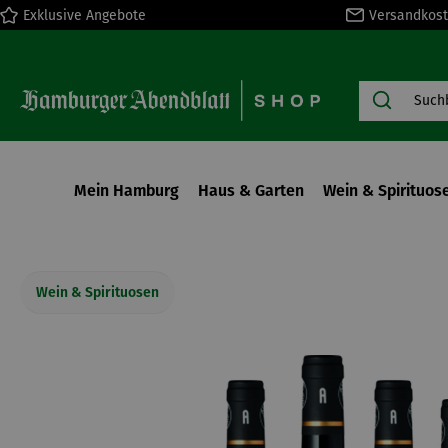
Exklusive Angebote
Versandkost
springen
Zur Hauptnavigation springen
Mein Hamburg
Haus & Garten
Wein & Spirituos
Wein & Spirituosen
Bildergalerie überspringen