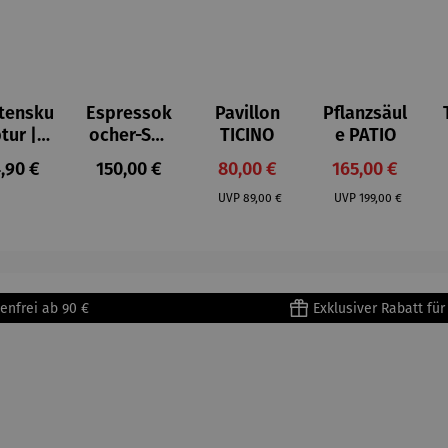
tensku
Espressok
Pavillon
Pflanzsäul
ptur |
ocher-Set
TICINO
e PATIO
ststei
7-tlg. |
gulärer Preis:
Regulärer Preis:
Verkaufspreis:
Verkaufspreis:
,90 €
150,00 €
80,00 €
165,00 €
 Prinz
Limited
Regulärer Preis:
Regulärer Preis:
iend –
Edition
UVP
89,00 €
UVP
199,00 €
ntoine
Bialetti &
Saint-
The North
upéry
Face
enfrei ab 90 €
Exklusiver Rabatt fü