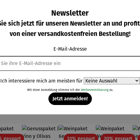
Newsletter
ie sich jetzt für unseren Newsletter an und profit
von einer versandkostenfreien Bestellung!
nkühle
Weinkühle
Weinkühle
Weinset
r |
r |
r | Vino
Elegant 5-
E-Mail-Adresse
neCase
WineCase
Case
tlg.
rkaufspreis:
Verkaufspreis:
Verkaufspreis:
Regulärer Prei
9,99 €
109,99 €
89,99 €
49,99 €
eluxe
One Inox
Black
Regulärer Preis:
Regulärer Preis:
Regulärer Preis:
Inox
P
199,99 €
UVP
139,99 €
UVP
119,99 €
Ich interessiere mich am meisten für
Mit einer Anmeldung stimme ich der
Werbevereinbarung
zu.
Jetzt anmelden!
Topseller der Kategorie Weine
Rabatt
Rabatt
Rab
% gespart
33% gespart
20% gespart