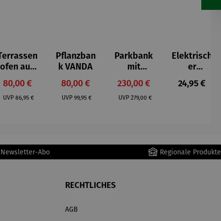
Terrassen
Pflanzban
Parkbank
Elektrisch
ofen aus
k VANDA
mit
er
Gusseisen
Ablagefac
Handwär
Verkaufspreis:
Verkaufspreis:
Verkaufspreis:
Regulärer P
80,00 €
80,00 €
230,00 €
24,95 €
h
mer
Regulärer Preis:
Regulärer Preis:
Regulärer Preis:
FERRARA
UVP
86,95 €
UVP
99,95 €
UVP
279,00 €
r Newsletter-Abo
Regionale Produkte
RECHTLICHES
AGB