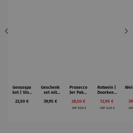
Genusspa
Geschenk
Prosecco
Rotwein |
Wei
ket | Vino
set mit
3er Paket
Doorkeep
y Olivas
Rotwein |
| Bio
er Shiraz
Süd
Regulärer Preis:
Regulärer Preis:
Verkaufspreis:
Verkaufspreis:
Ve
22,50 €
39,95 €
28,50 €
12,95 €
39
Schlaraffe
Prosecco
Jah
Regulärer Preis:
Regulärer Preis:
nland
DOC
2
UVP
59,70 €
UVP
14,95 €
UV
Produktgalerie überspringen