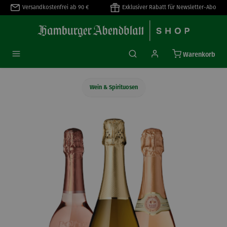
Versandkostenfrei ab 90 €
Exklusiver Rabatt für Newsletter-Abo
alt springen
Warenkorb
Wein & Spirituosen
Bildergalerie überspringen