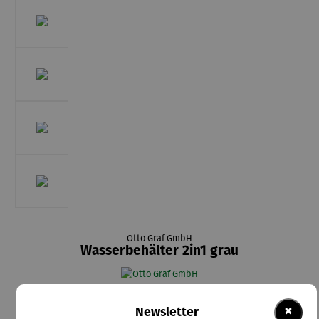
Otto Graf GmbH
Wasserbehälter 2in1 grau
300,00 €
×
Newsletter
Preise inkl. MwSt. zzgl. Versandkosten