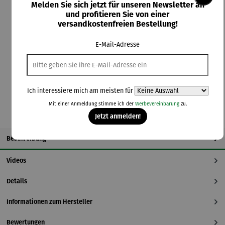
Melden Sie sich jetzt für unseren Newsletter an
und profitieren Sie von einer
Lieferzeit: 5-7 Tage
versandkostenfreien Bestellung!
auswählen
Farbauswahl
E-Mail-Adresse
anthrazit
dunkelbraun
grau
In den Warenkorb
Ich interessiere mich am meisten für
Mit einer Anmeldung stimme ich der
Werbevereinbarung
zu.
Jetzt anmelden!
Beschreibung
Videos
Details
Informationen zum Hersteller
Bewertungen