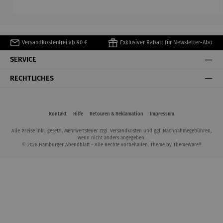
Matisse
Versandkostenfrei ab 90 €
Exklusiver Rabatt für Newsletter-Abo
SERVICE
RECHTLICHES
Kontakt
Hilfe
Retouren & Reklamation
Impressum
Alle Preise inkl. gesetzl. Mehrwertsteuer zzgl.
Versandkosten
und ggf. Nachnahmegebühren,
wenn nicht anders angegeben.
© 2026 Hamburger Abendblatt - Alle Rechte vorbehalten. Theme by
ThemeWare®