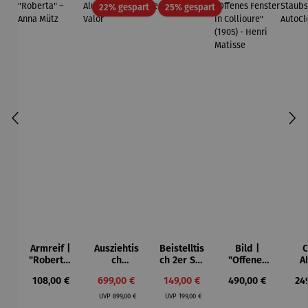
Rabatt
Rabatt
22% gespart
25% gespart
Armreif |
Ausziehtis
Beistelltis
Bild |
C
"Roberta"
ch
ch 2er Set
"Offenes
A
– Anna
Aluminium
– Dalias
Fenster in
Sta
Regulärer Preis:
Verkaufspreis:
Verkaufspreis:
Regulärer Preis:
Reg
108,00 €
699,00 €
149,00 €
490,00 €
24
Mütz
– Valor
Collioure"
Regulärer Preis:
Regulärer Preis:
(1905) -
Aut
UVP
899,00 €
UVP
199,00 €
Henri