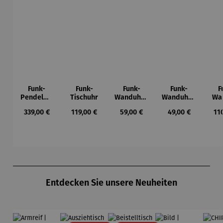
Funk-
Funk-
Funk-
Funk-
F
Pendelwa
Tischuhr
Wanduhr |
Wanduhr |
Wa
nduhr |
Bedruckte
Holzoptik
A
Regulärer Preis:
Regulärer Preis:
Regulärer Preis:
Regulärer Preis:
Reg
339,00 €
119,00 €
59,00 €
49,00 €
11
Schwarz
s
Silber
Ziffernblat
t
Produktgalerie überspringen
Entdecken Sie unsere Neuheiten