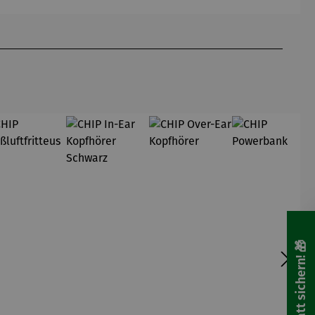
🎁 Rabatt sichern! 🎁