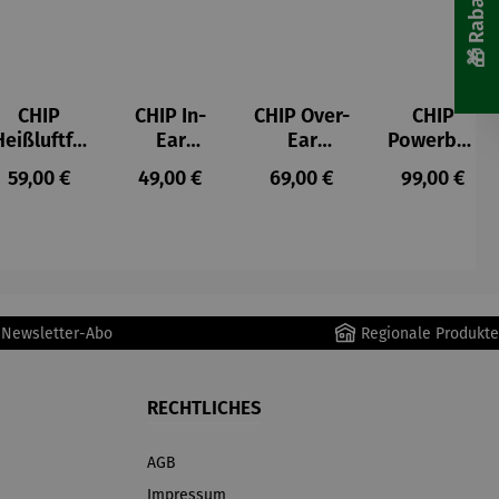
CHIP
CHIP In-
CHIP Over-
CHIP
Heißluftfri
Ear
Ear
Powerban
tteuse
Kopfhörer
Kopfhörer
k
s:
Regulärer Preis:
Regulärer Preis:
Regulärer Preis:
Regulärer P
59,00 €
49,00 €
69,00 €
99,00 €
Schwarz
r Newsletter-Abo
Regionale Produkte
RECHTLICHES
AGB
Impressum