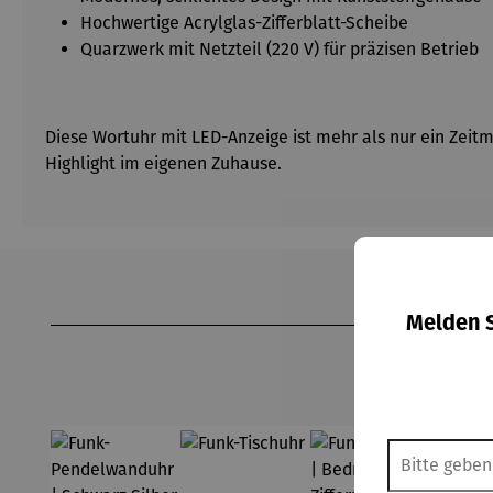
Hochwertige Acrylglas-Zifferblatt-Scheibe
Quarzwerk mit Netzteil (220 V) für präzisen Betrieb
Diese Wortuhr mit LED-Anzeige ist mehr als nur ein Zeitm
Highlight im eigenen Zuhause.
Produktgalerie überspringen
Melden S