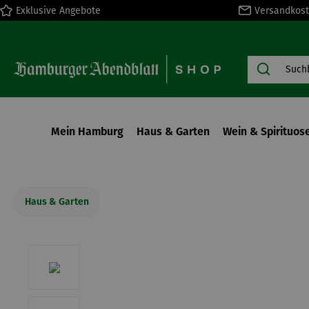
Exklusive Angebote
Versandkost
springen
Zur Hauptnavigation springen
Mein Hamburg
Haus & Garten
Wein & Spirituos
Haus & Garten
Bildergalerie überspringen