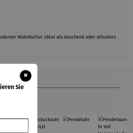
moderner Wohnkultur. Ideal als Geschenk oder stilvolles
×
ieren Sie