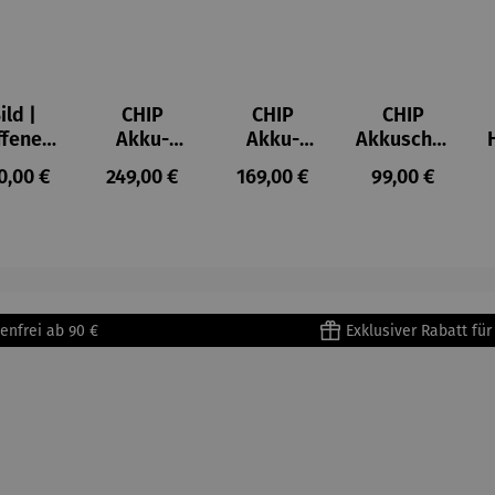
ild |
CHIP
CHIP
CHIP
ffenes
Akku-
Akku-
Akkuschra
ster in
Staubsau
Staubsau
uber
ulärer Preis:
Regulärer Preis:
Regulärer Preis:
Regulärer Prei
0,00 €
249,00 €
169,00 €
99,00 €
lioure"
ger
ger DS02
905) -
AutoClean
enri
tisse
enfrei ab 90 €
Exklusiver Rabatt fü