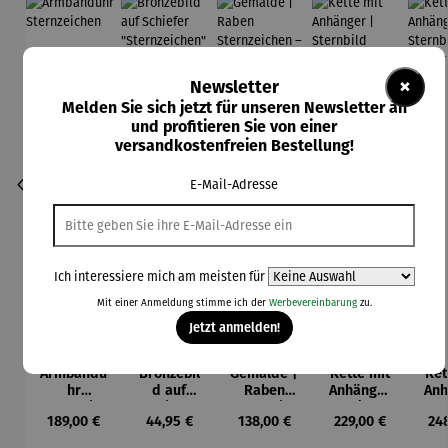
×
Newsletter
Melden Sie sich jetzt für unseren Newsletter an
und profitieren Sie von einer
versandkostenfreien Bestellung!
E-Mail-Adresse
Ich interessiere mich am meisten für
Mit einer Anmeldung stimme ich der
Werbevereinbarung
zu.
Jetzt anmelden!
Armbandu
Bronzebil
Gemälde |
Kette mit
Ket
hr
d auf
Raben
Anhänger
Anh
Sternzeich
Schiefer
Sternzeich
|
Ste
Regulärer Preis:
Regulärer Preis:
Regulärer Preis:
Regulärer Preis:
Reg
189,00 €
44,95 €
138,00 €
229,00 €
24
en
"Sternzeic
en –
Sternbild
|
hen"
Michael
Gr