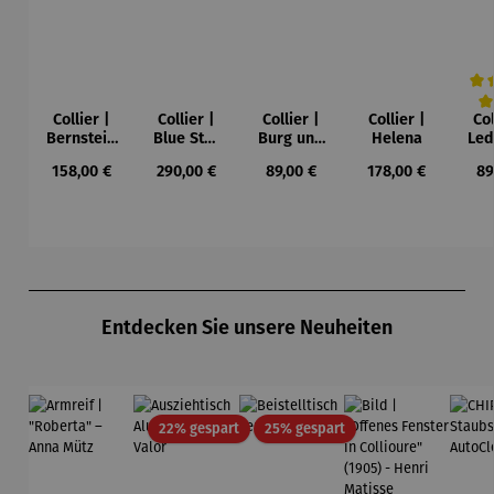
Collier |
Collier |
Collier |
Collier |
Col
Durc
Bernstein
Blue Star
Burg und
Helena
Led
– Sonne,
– Petra
Sonne –
Regulärer Preis:
Regulärer Preis:
Regulärer Preis:
Regulärer Preis:
Re
158,00 €
290,00 €
89,00 €
178,00 €
89
Mond und
Waszak
Paul Klee
Leb
Sterne
u
Gu
K
Produktgalerie überspringen
Entdecken Sie unsere Neuheiten
Rabatt
Rabatt
22% gespart
25% gespart