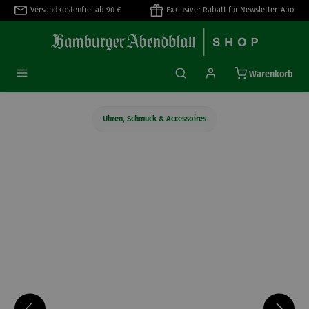
Versandkostenfrei ab 90 €
Exklusiver Rabatt für Newsletter-Abo
alt springen
Warenkorb
Uhren, Schmuck & Accessoires
Bildergalerie überspringen