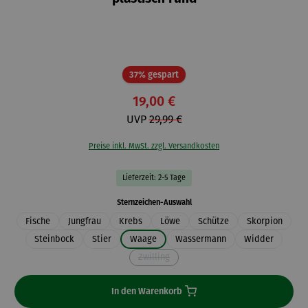
Rabatt
37% gespart
19,00 €
UVP
29,99 €
Preise inkl. MwSt. zzgl. Versandkosten
Lieferzeit: 2-5 Tage
auswählen
Sternzeichen-Auswahl
Fische
Jungfrau
Krebs
Löwe
Schütze
Skorpion
Steinbock
Stier
Waage
Wassermann
Widder
Zwilling
(Diese Option ist zurzeit nicht verfügbar.)
In den Warenkorb