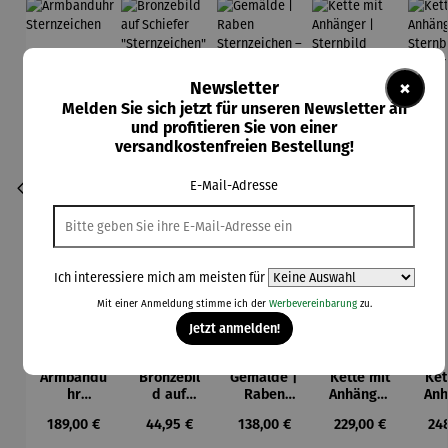
×
Newsletter
Melden Sie sich jetzt für unseren Newsletter an
und profitieren Sie von einer
versandkostenfreien Bestellung!
E-Mail-Adresse
Ich interessiere mich am meisten für
Mit einer Anmeldung stimme ich der
Werbevereinbarung
zu.
Jetzt anmelden!
Armbandu
Bronzebil
Gemälde |
Kette mit
Ket
hr
d auf
Raben
Anhänger
Anh
Sternzeich
Schiefer
Sternzeich
|
Ste
Regulärer Preis:
Regulärer Preis:
Regulärer Preis:
Regulärer Preis:
Reg
189,00 €
44,95 €
138,00 €
229,00 €
24
en
"Sternzeic
en –
Sternbild
|
hen"
Michael
Gr