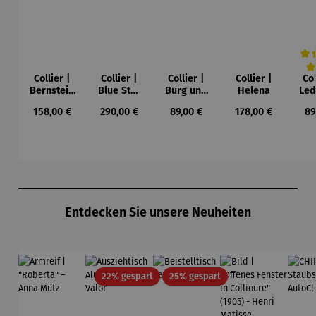
Collier |
Collier |
Collier |
Collier |
Col
Durc
Bernstein
Blue Star
Burg und
Helena
Led
– Sonne,
– Petra
Sonne –
Regulärer Preis:
Regulärer Preis:
Regulärer Preis:
Regulärer Preis:
Re
158,00 €
290,00 €
89,00 €
178,00 €
89
Mond und
Waszak
Paul Klee
Leb
Sterne
u
Gu
K
Produktgalerie überspringen
Entdecken Sie unsere Neuheiten
Rabatt
Rabatt
22% gespart
25% gespart