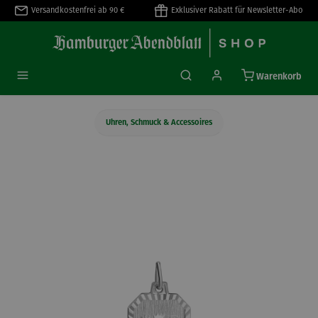
Versandkostenfrei ab 90 €
Exklusiver Rabatt für Newsletter-Abo
alt springen
Warenkorb
Uhren, Schmuck & Accessoires
Bildergalerie überspringen