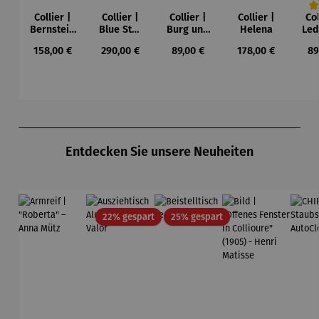
Collier |
Collier |
Collier |
Collier |
Col
Durc
Bernstein
Blue Star
Burg und
Helena
Led
– Sonne,
– Petra
Sonne –
Regulärer Preis:
Regulärer Preis:
Regulärer Preis:
Regulärer Preis:
Re
158,00 €
290,00 €
89,00 €
178,00 €
89
Mond und
Waszak
Paul Klee
Leb
Sterne
u
Gu
K
Produktgalerie überspringen
Entdecken Sie unsere Neuheiten
Rabatt
Rabatt
22% gespart
25% gespart