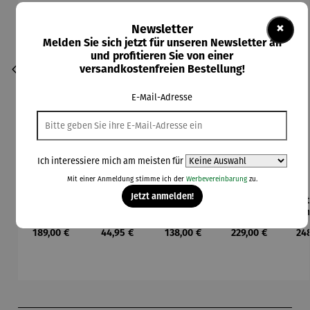
×
Newsletter
Melden Sie sich jetzt für unseren Newsletter an
und profitieren Sie von einer
versandkostenfreien Bestellung!
E-Mail-Adresse
Ich interessiere mich am meisten für
Mit einer Anmeldung stimme ich der
Werbevereinbarung
zu.
Jetzt anmelden!
Armbandu
Bronzebil
Gemälde |
Kette mit
Ket
hr
d auf
Raben
Anhänger
Anh
Sternzeich
Schiefer
Sternzeich
|
Ste
Regulärer Preis:
Regulärer Preis:
Regulärer Preis:
Regulärer Preis:
Reg
189,00 €
44,95 €
138,00 €
229,00 €
24
en
"Sternzeic
en –
Sternbild
|
hen"
Michael
Gr
Ferner
Produktgalerie überspringen