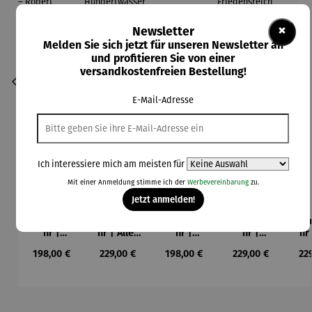
×
Newsletter
Melden Sie sich jetzt für unseren Newsletter an
und profitieren Sie von einer
versandkostenfreien Bestellung!
E-Mail-Adresse
Ich interessiere mich am meisten für
Mit einer Anmeldung stimme ich der
Werbevereinbarung
zu.
Jetzt anmelden!
Armbandu
Armbandu
Armbandu
Armbandu
Arm
hr |
hr | Alles
hr |
hr |
hr
Disque (Le
fließt –
Baldgreis
Zeitfinder
Den
Regulärer Preis:
Regulärer Preis:
Regulärer Preis:
Regulärer Preis:
Reg
198,00 €
229,00 €
198,00 €
229,00 €
22
premier
Friedensr
– Paul
Zeitfang –
L
disque) –
eich
Klee
Friedensr
Robert
Hundertw
eich
Delaunay
asser
Hundertw
asser
Produktgalerie überspringen