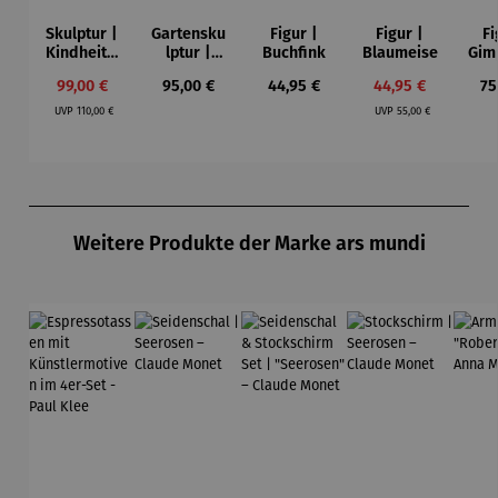
Skulptur |
Gartensku
Figur |
Figur |
Fi
Kindheit –
lptur |
Buchfink
Blaumeise
Gim
Gerard
YOGA-
Verkaufspreis:
Regulärer Preis:
Regulärer Preis:
Verkaufspreis:
Re
99,00 €
95,00 €
44,95 €
44,95 €
75
FROSCH –
Regulärer Preis:
Regulärer Preis:
Der Baum
UVP
110,00 €
UVP
55,00 €
Produktgalerie überspringen
Weitere Produkte der Marke ars mundi