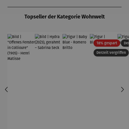
Produktgalerie überspringen
Topseller der Kategorie Wohnwelt
Rabatt
18% gespart
Der
Derzeit vergriffen