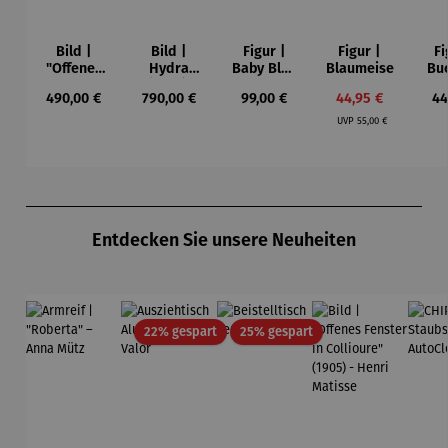
Bild |
Bild |
Figur |
Figur |
Fi
"Offenes
Hydra
Baby Blue
Blaumeise
Bu
Fenster in
(2023),
- Romero
Regulärer Preis:
Regulärer Preis:
Regulärer Preis:
Verkaufspreis:
Re
490,00 €
790,00 €
99,00 €
44,95 €
44
Collioure"
gerahmt –
Britto
Regulärer Preis:
(1905) -
Sabrina
UVP
55,00 €
Henri
Seck
Matisse
Produktgalerie überspringen
Entdecken Sie unsere Neuheiten
Rabatt
Rabatt
22% gespart
25% gespart