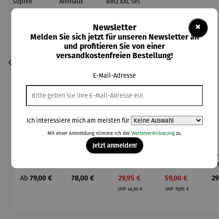
×
Newsletter
Melden Sie sich jetzt für unseren Newsletter an
und profitieren Sie von einer
versandkostenfreien Bestellung!
E-Mail-Adresse
Ich interessiere mich am meisten für
Mit einer Anmeldung stimme ich der
Werbevereinbarung
zu.
Jetzt anmelden!
Aroma
Becher
Burger-
Champagn
Esp
Durchschnittliche Bewertung von 4 von 5 Sternen
Durchschnittliche Bewertung von 4 vo
Diffuser
4er Set –
und
erkühler
ass
und
Pablo
Schmelzgl
für
S
Regulärer Preis:
Regulärer Preis:
Verkaufspreis:
Verkaufspreis:
Re
Ab
79,00 €
78,00 €
29,95 €
59,00 €
29
Laterne –
Picasso –
ocke BBQ
Strandkör
Bri
Regulärer Preis:
Regulärer Preis:
Sophie
Animaux
& Wender
be
UVP
46,90 €
UVP
79,95 €
BBQ XXL
Set