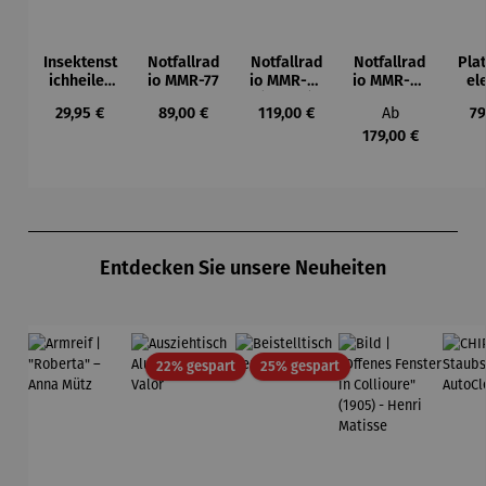
Insektenst
Notfallrad
Notfallrad
Notfallrad
Pla
ichheiler
io MMR-77
io MMR-88
io MMR-99
el
"Heat-It
(USB-C)
DAB
Regulärer Preis:
Regulärer Preis:
Regulärer Preis:
Regulärer Prei
Re
29,95 €
89,00 €
119,00 €
Ab
79
Classic"
Ste
179,00 €
Produktgalerie überspringen
Entdecken Sie unsere Neuheiten
Rabatt
Rabatt
22% gespart
25% gespart