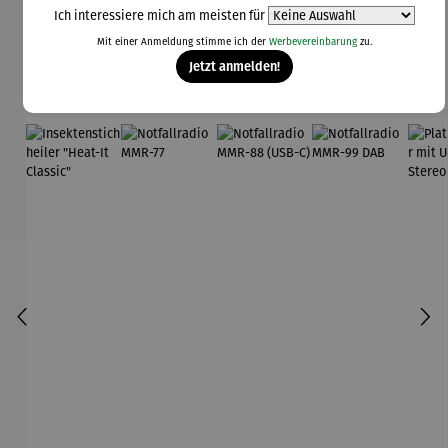
Ich interessiere mich am meisten für
Produktgalerie überspringen
Mit einer Anmeldung stimme ich der
Werbevereinbarung
zu.
Topseller aus der Kategorie Technik
Jetzt anmelden!