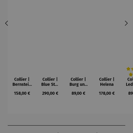
Collier |
Collier |
Collier |
Collier |
Col
Durc
Bernstein
Blue Star
Burg und
Helena
Led
– Sonne,
– Petra
Sonne –
Regulärer Preis:
Regulärer Preis:
Regulärer Preis:
Regulärer Preis:
Re
158,00 €
290,00 €
89,00 €
178,00 €
89
Mond und
Waszak
Paul Klee
Leb
Sterne
u
Gu
K
Produktgalerie überspringen