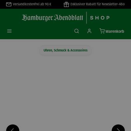
Versandkostenfrei ab 90 €
Exklusiver Rabatt für Newsletter-Abo
alt springen
Warenkorb
Uhren, Schmuck & Accessoires
Bildergalerie überspringen