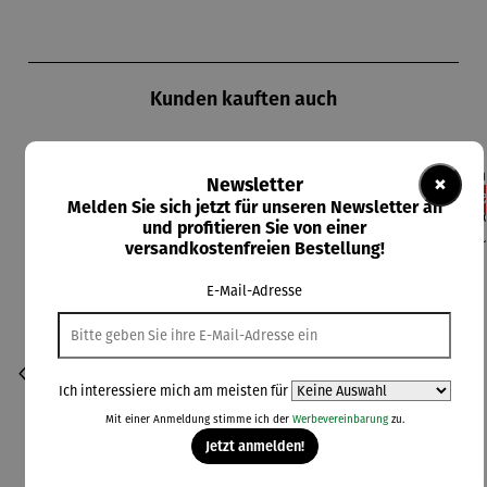
Produktgalerie überspringen
Kunden kauften auch
×
Newsletter
Rabatt
Rabatt
Rabatt
Rabatt
13% gespart
13% gespart
13% gespart
11% gespart
13
Melden Sie sich jetzt für unseren Newsletter an
und profitieren Sie von einer
versandkostenfreien Bestellung!
E-Mail-Adresse
Ich interessiere mich am meisten für
Mit einer Anmeldung stimme ich der
Werbevereinbarung
zu.
Jetzt anmelden!