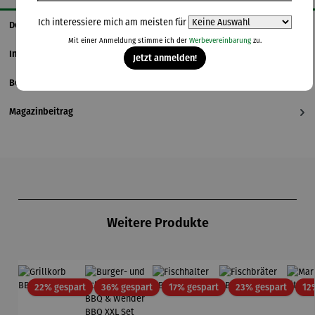
Ich interessiere mich am meisten für
Details
Mit einer Anmeldung stimme ich der
Werbevereinbarung
zu.
Informationen zum Hersteller
Jetzt anmelden!
Bewertungen
Magazinbeitrag
Produktgalerie überspringen
Weitere Produkte
Rabatt
Rabatt
Rabatt
Rabatt
22% gespart
36% gespart
17% gespart
23% gespart
12