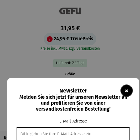
31,95 €
24,95 €
TreuePreis
Preise inkl. MwSt. zzgl. Versandkosten
Lieferzeit: 2-3 Tage
auswählen
Größe
groß
klein
×
Newsletter
Melden Sie sich jetzt für unseren Newsletter an
In den Warenkorb
und profitieren Sie von einer
versandkostenfreien Bestellung!
E-Mail-Adresse
Beschreibung