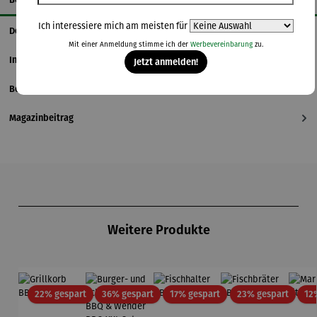
Ich interessiere mich am meisten für
Details
Mit einer Anmeldung stimme ich der
Werbevereinbarung
zu.
Informationen zum Hersteller
Jetzt anmelden!
Bewertungen
Magazinbeitrag
Produktgalerie überspringen
Weitere Produkte
Rabatt
Rabatt
Rabatt
Rabatt
22% gespart
36% gespart
17% gespart
23% gespart
12