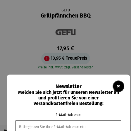
GEFU
Grillpfännchen BBQ
17,95 €
13,95 €
TreuePreis
Preise inkl. MwSt. zzgl. Versandkosten
Lieferzeit 2-3 Tage
×
Newsletter
Melden Sie sich jetzt für unseren Newsletter an
In den Warenkorb
und profitieren Sie von einer
versandkostenfreien Bestellung!
E-Mail-Adresse
Beschreibung