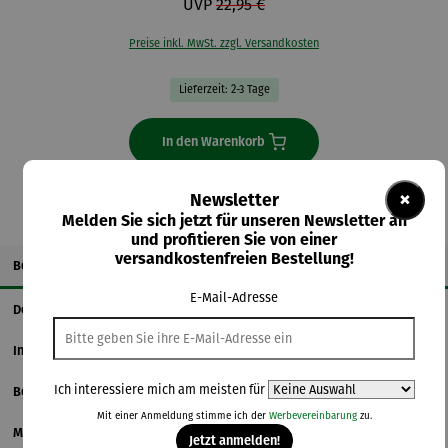
UVP
22,95 €
Preise inkl. MwSt. zzgl. Versandkosten
Lieferzeit: 2-3 Tage
In den Warenkorb
×
Newsletter
Melden Sie sich jetzt für unseren Newsletter an
und profitieren Sie von einer
versandkostenfreien Bestellung!
Beschreibung
E-Mail-Adresse
Details
Informationen zum Hersteller
Ich interessiere mich am meisten für
Bewertungen
Mit einer Anmeldung stimme ich der
Werbevereinbarung
zu.
Magazinbeitrag
Jetzt anmelden!