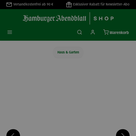
Versandkostenfrei ab 90 €
Exklusiver Rabatt für Newsletter-Abo
alt springen
Warenkorb
Haus & Garten
Bildergalerie überspringen