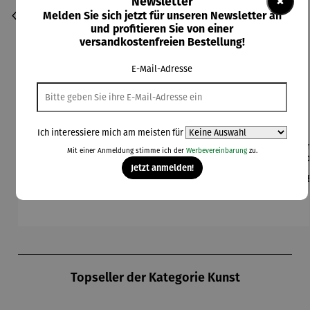
×
Newsletter
Melden Sie sich jetzt für unseren Newsletter an
und profitieren Sie von einer
versandkostenfreien Bestellung!
E-Mail-Adresse
Ich interessiere mich am meisten für
Bilder im
Collier |
Gartenfigu
Gartenfigu
Gem
Durchschnittliche Bewertung von 5 von 5 Sternen
Mit einer Anmeldung stimme ich der
Werbevereinbarung
zu.
3er-Set |
Sonnensc
r
r Specht -
Co
Jetzt anmelden!
Wassily
heibe mit
Buntspech
Wilson
L
Regulärer Preis:
Regulärer Preis:
Regulärer Preis:
Regulärer Preis:
Reg
395,00 €
260,00 €
94,00 €
84,00 €
39
Kandinsky
Malachitp
t Vogel -
Bhire
ger
erlen –
Wilson
Mi
Petra
Bhire
F
Waszak
Produktgalerie überspringen
Topseller der Kategorie Kunst