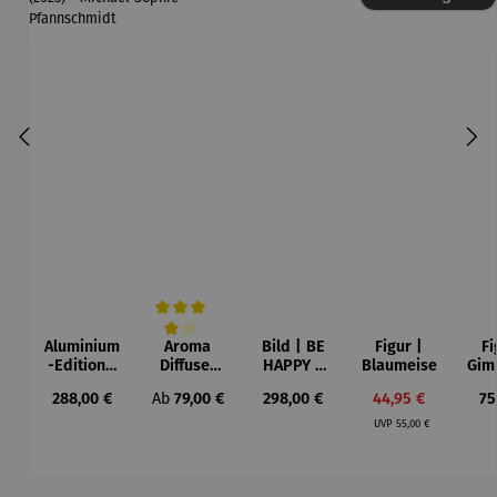
Aluminium
Aroma
Bild | BE
Figur |
Fi
Durchschnittliche Bewertung von 4 von 5 Sternen
-Edition |
Diffuser
HAPPY –
Blaumeise
Gim
LOVE OF
und
Michael
Regulärer Preis:
Regulärer Preis:
Regulärer Preis:
Verkaufspreis:
Re
288,00 €
Ab
79,00 €
298,00 €
44,95 €
75
MY LIFE
Laterne –
Pfannsch
Regulärer Preis:
(2025) –
Sophie
midt
UVP
55,00 €
Michael
Pfannsch
midt