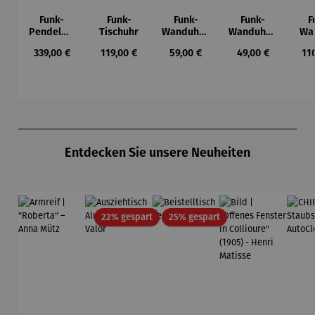
Funk-
Funk-
Funk-
Funk-
F
Pendelwa
Tischuhr
Wanduhr |
Wanduhr |
Wa
nduhr |
Bedruckte
Holzoptik
A
Regulärer Preis:
Regulärer Preis:
Regulärer Preis:
Regulärer Preis:
Reg
339,00 €
119,00 €
59,00 €
49,00 €
11
Schwarz
s
Silber
Ziffernblat
t
Produktgalerie überspringen
Entdecken Sie unsere Neuheiten
Rabatt
Rabatt
22% gespart
25% gespart