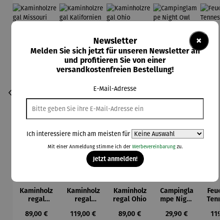
×
Newsletter
Melden Sie sich jetzt für unseren Newsletter an
und profitieren Sie von einer
versandkostenfreien Bestellung!
E-Mail-Adresse
Ich interessiere mich am meisten für
Mit einer Anmeldung stimme ich der
Werbevereinbarung
zu.
Jetzt anmelden!
Kaminholz
Kaminholz
Kaminholz
Campingla
Feu
regal
regal
regal Ohio
mpe Night
Ten
Missouri
Kalifornie
Owl
Regulärer Preis:
Regulärer Preis:
Regulärer Preis:
Regulärer Preis:
Reg
89,00 €
119,00 €
89,00 €
29,90 €
11
n