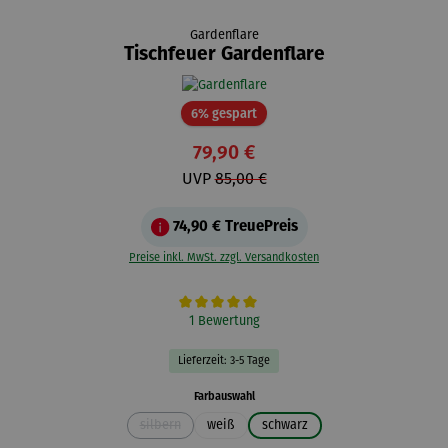
Gardenflare
Tischfeuer Gardenflare
Rabatt
6% gespart
79,90 €
UVP
85,00 €
74,90 €
TreuePreis
Preise inkl. MwSt. zzgl. Versandkosten
Durchschnittliche Bewertung von 5 von 5 Sternen
1 Bewertung
Lieferzeit: 3-5 Tage
auswählen
Farbauswahl
silbern
weiß
schwarz
(Diese Option ist zurzeit nicht verfügbar.)