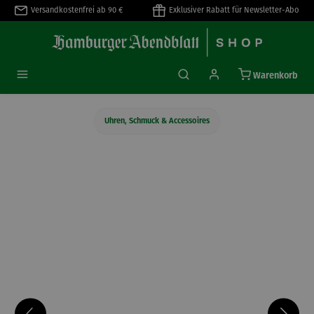
Versandkostenfrei ab 90 €
Exklusiver Rabatt für Newsletter-Abo
alt springen
Warenkorb
Uhren, Schmuck & Accessoires
Bildergalerie überspringen