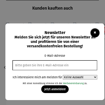
Kunden kauften auch
Rabatt
Rabatt
Rabatt
Rabatt
13% gespart
13% gespart
13% gespart
11% gespart
13
×
Newsletter
Melden Sie sich jetzt für unseren Newsletter an
und profitieren Sie von einer
versandkostenfreien Bestellung!
E-Mail-Adresse
Ich interessiere mich am meisten für
Mit einer Anmeldung stimme ich der
Werbevereinbarung
zu.
Jetzt anmelden!