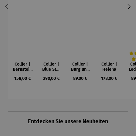
Collier |
Collier |
Collier |
Collier |
Col
Durc
Bernstein
Blue Star
Burg und
Helena
Led
– Sonne,
– Petra
Sonne –
Regulärer Preis:
Regulärer Preis:
Regulärer Preis:
Regulärer Preis:
Re
158,00 €
290,00 €
89,00 €
178,00 €
89
Mond und
Waszak
Paul Klee
Leb
Sterne
u
Gu
K
Produktgalerie überspringen
Entdecken Sie unsere Neuheiten