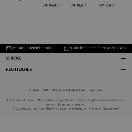
Regulärer Preis:
Regulärer Preis:
Regulärer Preis:
UVP
129,95 €
UVP
179,95 €
UVP
49,95 €
Versandkostenfrei ab 90 €
Exklusiver Rabatt für Newsletter-Abo
SERVICE
RECHTLICHES
Kontakt
Hilfe
Retouren & Reklamation
Impressum
Alle Preise inkl. gesetzl. Mehrwertsteuer zzgl.
Versandkosten
und ggf. Nachnahmegebühren,
wenn nicht anders angegeben.
© 2026 Hamburger Abendblatt - Alle Rechte vorbehalten. Theme by
ThemeWare®