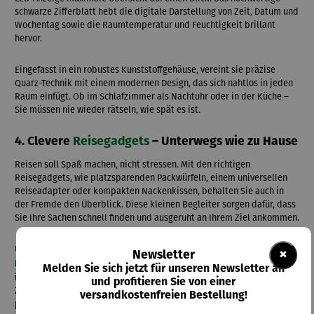
schwarze Zifferblatt hebt die digitale Darstellung von Zeit, Datum und
Wochentag sowie die Raumtemperatur und Feuchtigkeit brillant
hervor.
Eingefasst in ein robustes Kunststoffgehäuse, vereint sie präzise
Quarz-Technik mit einem modernen Design, das sich nahtlos in jeden
Raum einfügt. Ob im Schlafzimmer als Nachtuhr oder in der Küche –
Sie müssen nie wieder rätseln, wie spät es ist.
4. Clevere
Reisegadgets
– Unterwegs wie zu Hause
Reisen soll Spaß machen, nicht stressen. Mit den richtigen
Reisegadgets, wie platzsparenden Packwürfeln, einem universellen
Reiseadapter oder kompakten Nackenkissen, behalten Sie auch in
der Fremde den Überblick. Diese kleinen Begleiter sorgen dafür, dass
Sie Ihre Sachen schnell finden und ausgeruht an Ihrem Ziel ankommen.
Unser Highlight: Das
TSA-Kofferschloss mit integrierter Apple® Find
×
Newsletter
ist der ultimative Sicherheitsbegleiter. Während der
My Funktion
Melden Sie sich jetzt für unseren Newsletter an
individuell einstellbare Zahlencode Ihr Gepäck vor unbefugtem
und profitieren Sie von einer
Zugriff schützt, ermöglicht das TSA-System Sicherheitsbehörden eine
versandkostenfreien Bestellung!
problemlose Kontrolle, ohne das Schloss zu beschädigen.