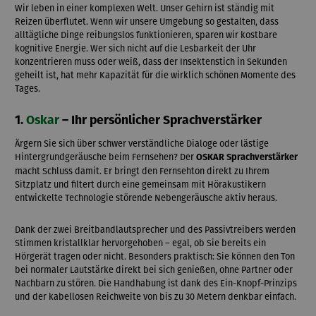
Wir leben in einer komplexen Welt. Unser Gehirn ist ständig mit
Reizen überflutet. Wenn wir unsere Umgebung so gestalten, dass
alltägliche Dinge reibungslos funktionieren, sparen wir kostbare
kognitive Energie. Wer sich nicht auf die Lesbarkeit der Uhr
konzentrieren muss oder weiß, dass der Insektenstich in Sekunden
geheilt ist, hat mehr Kapazität für die wirklich schönen Momente des
Tages.
1.
Oskar
– Ihr persönlicher Sprachverstärker
Ärgern Sie sich über schwer verständliche Dialoge oder lästige
Hintergrundgeräusche beim Fernsehen? Der
OSKAR Sprachverstärker
macht Schluss damit. Er bringt den Fernsehton direkt zu Ihrem
Sitzplatz und filtert durch eine gemeinsam mit Hörakustikern
entwickelte Technologie störende Nebengeräusche aktiv heraus.
Dank der zwei Breitbandlautsprecher und des Passivtreibers werden
Stimmen kristallklar hervorgehoben – egal, ob Sie bereits ein
Hörgerät tragen oder nicht. Besonders praktisch: Sie können den Ton
bei normaler Lautstärke direkt bei sich genießen, ohne Partner oder
Nachbarn zu stören. Die Handhabung ist dank des Ein-Knopf-Prinzips
und der kabellosen Reichweite von bis zu 30 Metern denkbar einfach.