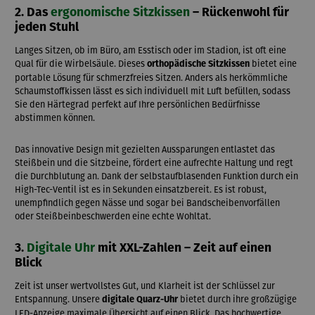
2. Das
ergonomische Sitzkissen
– Rückenwohl für
jeden Stuhl
Langes Sitzen, ob im Büro, am Esstisch oder im Stadion, ist oft eine
Qual für die Wirbelsäule. Dieses
bietet eine
orthopädische Sitzkissen
portable Lösung für schmerzfreies Sitzen. Anders als herkömmliche
Schaumstoffkissen lässt es sich individuell mit Luft befüllen, sodass
Sie den Härtegrad perfekt auf Ihre persönlichen Bedürfnisse
abstimmen können.
Das innovative Design mit gezielten Aussparungen entlastet das
Steißbein und die Sitzbeine, fördert eine aufrechte Haltung und regt
die Durchblutung an. Dank der selbstaufblasenden Funktion durch ein
High-Tec-Ventil ist es in Sekunden einsatzbereit. Es ist robust,
unempfindlich gegen Nässe und sogar bei Bandscheibenvorfällen
oder Steißbeinbeschwerden eine echte Wohltat.
3.
Digitale Uhr
mit XXL-Zahlen – Zeit auf einen
Blick
Zeit ist unser wertvollstes Gut, und Klarheit ist der Schlüssel zur
Entspannung. Unsere
bietet durch ihre großzügige
digitale Quarz-Uhr
LED-Anzeige maximale Übersicht auf einen Blick. Das hochwertige