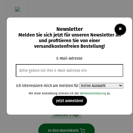
×
Newsletter
Melden Sie sich jetzt für unseren Newsletter an
und profitieren Sie von einer
versandkostenfreien Bestellung!
Schrift & Bild Nienaber
E-Mail-Adresse
Einfach gesund bleiben - Teil 1 - Ernährung
Ich interessiere mich am meisten für
15,80 €
Mit einer Anmeldung stimme ich der
Werbevereinbarung
zu.
Jetzt anmelden!
Preise inkl. MwSt. zzgl. Versandkosten
Lieferzeit: 4 Tage
In den Warenkorb