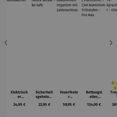
Elektrisch
Sicherheit
Feuerfeste
Rettungsl
Tra
Durc
er
sgehstock
r
eiter,
Handwär
faltbar –
Dokument
Fluchtleite
Spr
Regulärer Preis:
Regulärer Preis:
Regulärer Preis:
Regulärer Preis:
Reg
24,95 €
22,95 €
59,95 €
124,00 €
26
mer
Be Safe
en-
r | 7,5m
stä
Organizer
Aluminium
O
mit
-