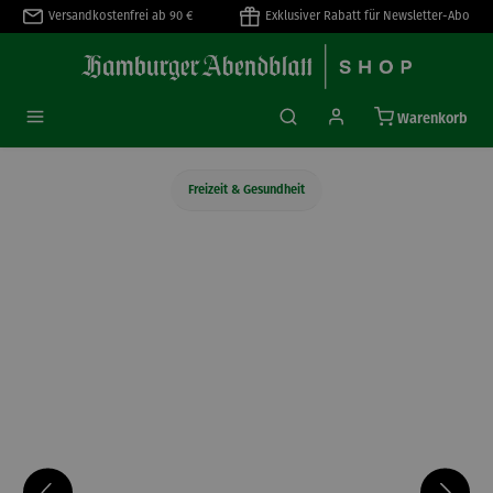
Versandkostenfrei ab 90 €
Exklusiver Rabatt für Newsletter-Abo
alt springen
Warenkorb
Freizeit & Gesundheit
Bildergalerie überspringen