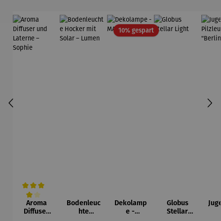
Rabatt
10% gespart
Aroma
Bodenleuc
Dekolamp
Globus
Jug
Durchschnittliche Bewertung von 4 von 5 Sternen
Diffuser
hte
e -
Stellar
und
Hocker
MARRAKE
Light
Pil