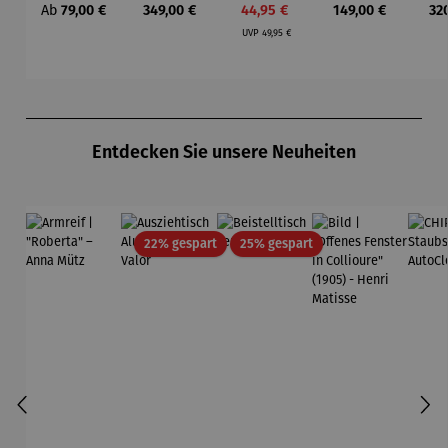
Regulärer Preis:
Regulärer Preis:
Verkaufspreis:
Regulärer Preis:
Reg
Ab
79,00 €
349,00 €
44,95 €
149,00 €
32
Laterne –
mit Solar
CH
e "
Regulärer Preis:
Sophie
– Lumen
UVP
49,95 €
Produktgalerie überspringen
Entdecken Sie unsere Neuheiten
Rabatt
Rabatt
22% gespart
25% gespart