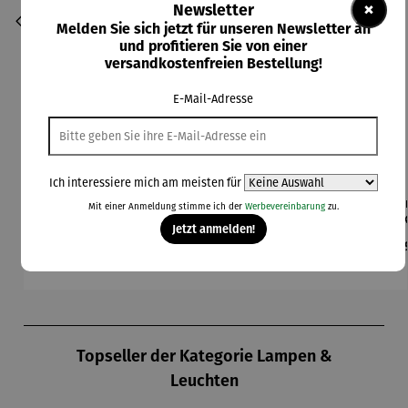
×
Newsletter
Melden Sie sich jetzt für unseren Newsletter an
und profitieren Sie von einer
versandkostenfreien Bestellung!
E-Mail-Adresse
Ich interessiere mich am meisten für
Beleuchte
Bodenleuc
Brick BBQ
Champagn
Cha
Mit einer Anmeldung stimme ich der
Werbevereinbarung
zu.
te Schale
hte
Set - 3tlg
erkühler
er
Jetzt anmelden!
– ARENA
Hocker
Cocoon
MO
Regulärer Preis:
Regulärer Preis:
Regulärer Preis:
Regulärer Preis:
Reg
109,00 €
349,00 €
79,00 €
189,00 €
24
mit Solar
– Lumen
Produktgalerie überspringen
Topseller der Kategorie Lampen &
Leuchten