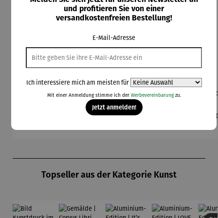
und profitieren Sie von einer
versandkostenfreien Bestellung!
E-Mail-Adresse
Ich interessiere mich am meisten für
Seidensch
Seidensch
Seidensch
Seidensch
Sei
Mit einer Anmeldung stimme ich der
Werbevereinbarung
zu.
al |
al | Art
al |
al |
al
Jetzt anmelden!
Farbstudie
Nouveau
Bauerngar
Blaues
K
Regulärer Preis:
Regulärer Preis:
Regulärer Preis:
Regulärer Preis:
Reg
110,00 €
98,00 €
110,00 €
110,00 €
11
Quadrate
ten –
Pferd –
Gu
(1913) –
Gustav
Franz
K
Wassily
Klimt
Marc
Kandinsky
Produktgalerie überspringen
Topseller aus der Kategorie Kunst