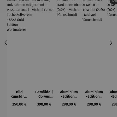
Der
Bild
Gemälde |
Aluminium
Aluminium
Alu
Kunstdruc
Corvus
-Edition |
-Edition |
-Ed
k im
Libri,
It’s Hard
LOVE OF
LO
Regulärer Preis:
Regulärer Preis:
Regulärer Preis:
Regulärer Preis:
Reg
250,00 €
398,00 €
298,00 €
298,00 €
28
Holzrahm
gerahmt –
To Be Rich
MY LIFE -
MY
en mit
Michael
(2025) –
FLOWERS
(2
Passepart
Ferner
Michael
(2025) –
Mi