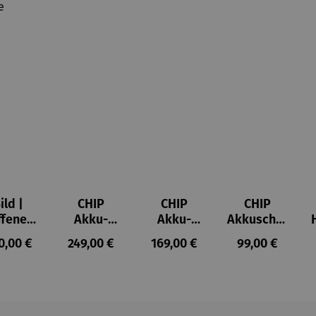
ild |
CHIP
CHIP
CHIP
ffenes
Akku-
Akku-
Akkuschra
ster in
Staubsau
Staubsau
uber
ulärer Preis:
Regulärer Preis:
Regulärer Preis:
Regulärer Prei
0,00 €
249,00 €
169,00 €
99,00 €
lioure"
ger
ger DS02
905) -
AutoClean
enri
tisse