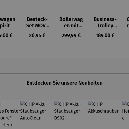
uwagen
Besteck-
Bollerwag
Business-
pirit
Set MOVE
en mit
Trolley
4-teilig
Dach
Handgepä
gulärer Preis:
Regulärer Preis:
Regulärer Preis:
Regulärer Prei
9,00 €
26,95 €
299,99 €
189,00 €
faltbar
ckgröße
Entdecken Sie unsere Neuheiten