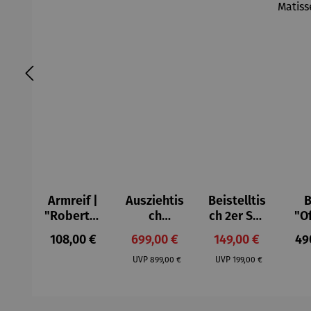
Armreif |
Ausziehtis
Beistelltis
B
"Roberta"
ch
ch 2er Set
"O
– Anna
Aluminium
– Dalias
Fen
Regulärer Preis:
Verkaufspreis:
Verkaufspreis:
Reg
108,00 €
699,00 €
149,00 €
49
Mütz
– Valor
Col
Regulärer Preis:
Regulärer Preis:
(1
UVP
899,00 €
UVP
199,00 €
H
Ma