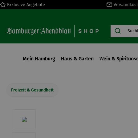
Exklusive Angebote
Versandkost
springen
Zur Hauptnavigation springen
Mein Hamburg
Haus & Garten
Wein & Spirituos
Freizeit & Gesundheit
Bildergalerie überspringen