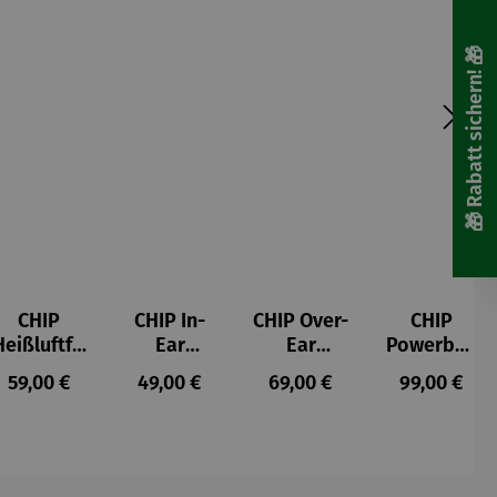
🎁 Rabatt sichern! 🎁
CHIP
CHIP In-
CHIP Over-
CHIP
Heißluftfri
Ear
Ear
Powerban
tteuse
Kopfhörer
Kopfhörer
k
s:
Regulärer Preis:
Regulärer Preis:
Regulärer Preis:
Regulärer P
59,00 €
49,00 €
69,00 €
99,00 €
Schwarz