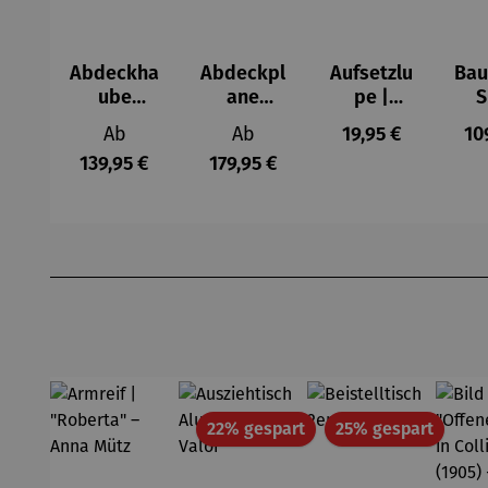
Abdeckha
Abdeckpl
Aufsetzlu
Ba
ube
ane
pe |
S
Wohnwag
Wohnmob
10fache
Regulärer Preis:
Regulärer Preis:
Regulärer Preis:
Re
Ab
Ab
19,95 €
10
en
il
Vergrößer
139,95 €
179,95 €
ung
Produktgalerie überspringen
Rabatt
Rabatt
22% gespart
25% gespart