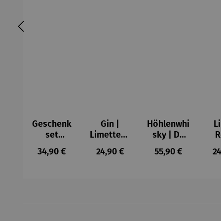
Geschenk
Gin |
Höhlenwhi
Li
set
Limettenli
sky | De
R
Schnaps |
kör 0,5 l
Cavo
We
Regulärer Preis:
Regulärer Preis:
Regulärer Preis:
Re
34,90 €
24,90 €
55,90 €
24
Alte
Single
pfir
Haselnuss
Malt 0,5 l
ör
Produktgalerie überspringen