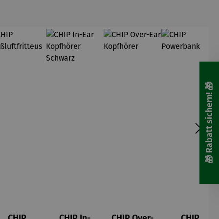
🎁 Rabatt sichern! 🎁
CHIP
CHIP In-
CHIP Over-
CHIP