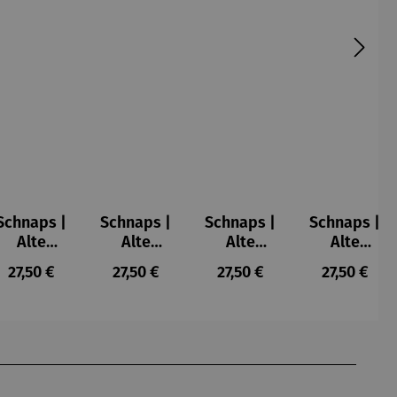
Schnaps |
Schnaps |
Schnaps |
Schnaps |
Alte
Alte
Alte
Alte
Haselnuss
Himbeere
Marille 0,7
Quetsch
is:
Regulärer Preis:
Regulärer Preis:
Regulärer Preis:
Regulärer 
27,50 €
27,50 €
27,50 €
27,50 €
0,7 l
0,7 l
l
0,7 l