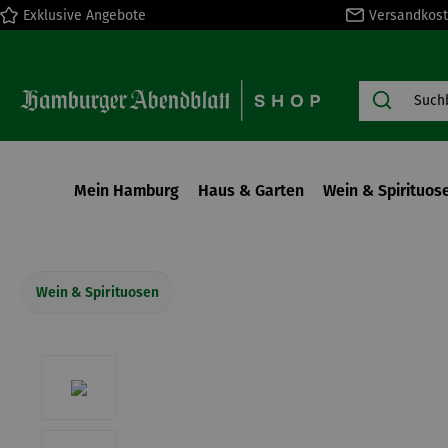
Exklusive Angebote
Versandkost
springen
Zur Hauptnavigation springen
Mein Hamburg
Haus & Garten
Wein & Spirituos
Wein & Spirituosen
Bildergalerie überspringen