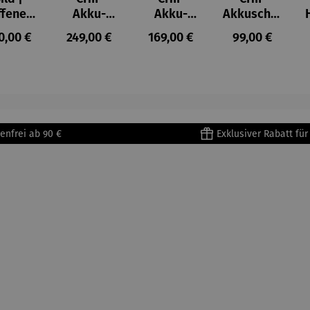
ffenes
Akku-
Akku-
Akkuschra
ster in
Staubsau
Staubsau
uber
ulärer Preis:
Regulärer Preis:
Regulärer Preis:
Regulärer Prei
0,00 €
249,00 €
169,00 €
99,00 €
lioure"
ger
ger DS02
905) -
AutoClean
enri
tisse
enfrei ab 90 €
Exklusiver Rabatt fü