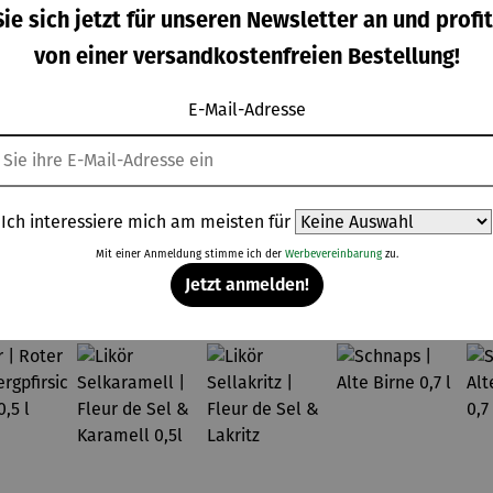
ie sich jetzt für unseren Newsletter an und profit
ampagn
Eiskugel |
Eiskühler
Korkenzie
von einer versandkostenfreien Bestellung!
kühler
Collins
FROID
her mit
IZZA
integriert
gulärer Preis:
Regulärer Preis:
Regulärer Preis:
Regulärer Pre
9,00 €
24,90 €
169,00 €
37,95 €
em
E-Mail-Adresse
Kapselsch
neider |
VINOSO
Ich interessiere mich am meisten für
Mit einer Anmeldung stimme ich der
Werbevereinbarung
zu.
Topseller aus der Kategorie Spirituosen
Jetzt anmelden!