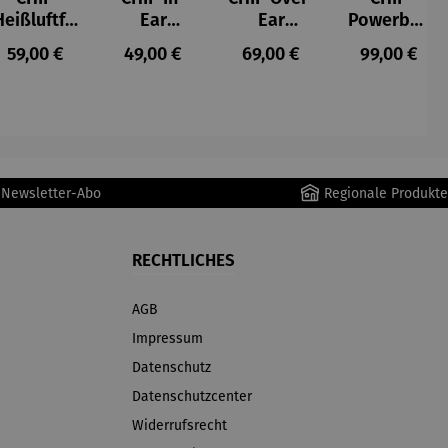
Heißluftfri
Ear
Ear
Powerban
tteuse
Kopfhörer
Kopfhörer
k
s:
Regulärer Preis:
Regulärer Preis:
Regulärer Preis:
Regulärer P
59,00 €
49,00 €
69,00 €
99,00 €
Schwarz
r Newsletter-Abo
Regionale Produkte
RECHTLICHES
AGB
Impressum
Datenschutz
Datenschutzcenter
Widerrufsrecht