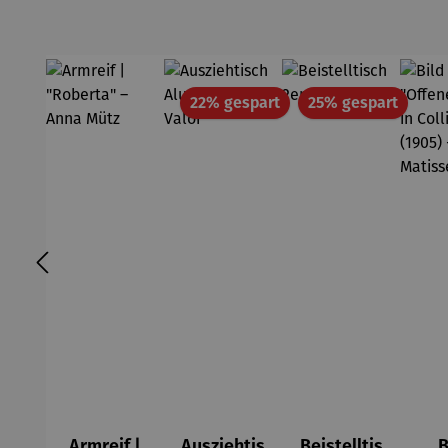
Rabatt
Rabatt
22% gespart
25% gespart
Armreif |
Ausziehtis
Beistelltis
B