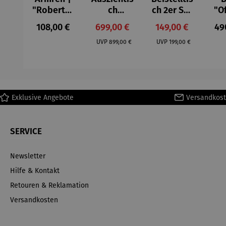
"Roberta"
ch
ch 2er Set
"O
– Anna
Aluminium
– Dalias
Fen
Regulärer Preis:
Verkaufspreis:
Verkaufspreis:
Reg
108,00 €
699,00 €
149,00 €
49
Mütz
– Valor
Col
Regulärer Preis:
Regulärer Preis:
(1
UVP
899,00 €
UVP
199,00 €
H
Ma
Exklusive Angebote
Versandkost
SERVICE
Newsletter
Hilfe & Kontakt
Retouren & Reklamation
Versandkosten