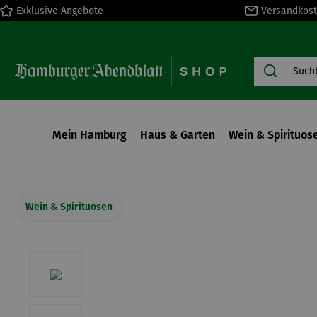
Exklusive Angebote
Versandkost
springen
Zur Hauptnavigation springen
Mein Hamburg
Haus & Garten
Wein & Spirituos
Wein & Spirituosen
Bildergalerie überspringen