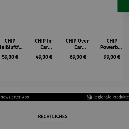
CHIP
CHIP In-
CHIP Over-
CHIP
Heißluftfri
Ear
Ear
Powerban
tteuse
Kopfhörer
Kopfhörer
k
s:
Regulärer Preis:
Regulärer Preis:
Regulärer Preis:
Regulärer P
59,00 €
49,00 €
69,00 €
99,00 €
Schwarz
r Newsletter-Abo
Regionale Produkte
RECHTLICHES