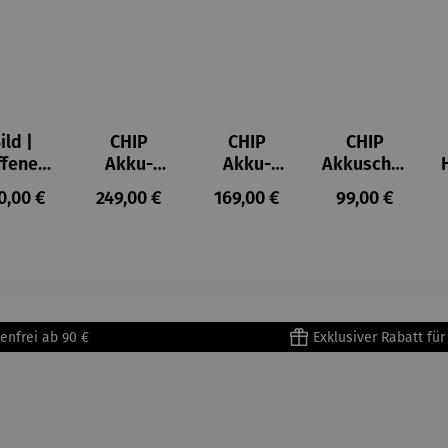
ild |
CHIP
CHIP
CHIP
ffenes
Akku-
Akku-
Akkuschra
ster in
Staubsau
Staubsau
uber
ulärer Preis:
Regulärer Preis:
Regulärer Preis:
Regulärer Prei
0,00 €
249,00 €
169,00 €
99,00 €
lioure"
ger
ger DS02
905) -
AutoClean
enri
tisse
enfrei ab 90 €
Exklusiver Rabatt fü