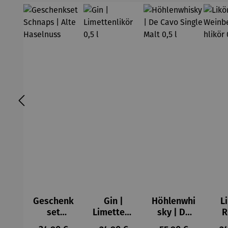
Geschenk
Gin |
Höhlenwhi
Li
set
Limettenli
sky | De
R
Schnaps |
kör 0,5 l
Cavo
We