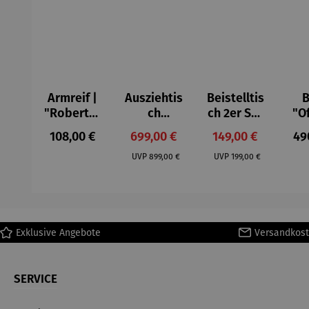
Armreif |
Ausziehtis
Beistelltis
B
"Roberta"
ch
ch 2er Set
"O
– Anna
Aluminium
– Dalias
Fen
Regulärer Preis:
Verkaufspreis:
Verkaufspreis:
Reg
108,00 €
699,00 €
149,00 €
49
Mütz
– Valor
Col
Regulärer Preis:
Regulärer Preis:
(1
UVP
899,00 €
UVP
199,00 €
H
Ma
Exklusive Angebote
Versandkost
SERVICE