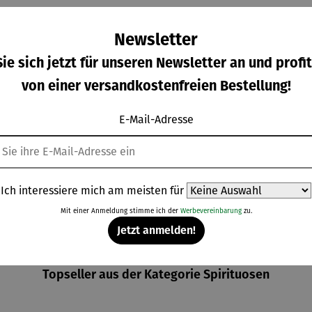
Newsletter
ie sich jetzt für unseren Newsletter an und profit
von einer versandkostenfreien Bestellung!
E-Mail-Adresse
ampagn
Eiskugel |
Eiskühler
Korkenzie
kühler
Collins
FROID
her mit
IZZA
integriert
gulärer Preis:
Regulärer Preis:
Regulärer Preis:
Regulärer Pre
9,00 €
24,90 €
169,00 €
37,95 €
em
Kapselsch
Ich interessiere mich am meisten für
neider |
VINOSO
Mit einer Anmeldung stimme ich der
Werbevereinbarung
zu.
Jetzt anmelden!
Topseller aus der Kategorie Spirituosen