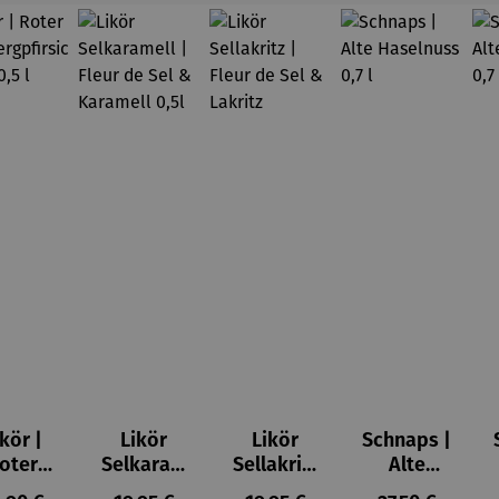
kör |
Likör
Likör
Schnaps |
oter
Selkaram
Sellakritz
Alte
inberg
ell | Fleur
| Fleur de
Haselnuss