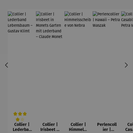
Collier |
Collier |
Collier |
Perlencoll
Col
Durchschnittliche Bewertung von 4 von 5 Sternen
Lederban
Irisbeet in
Himmelss
ier |
Cas