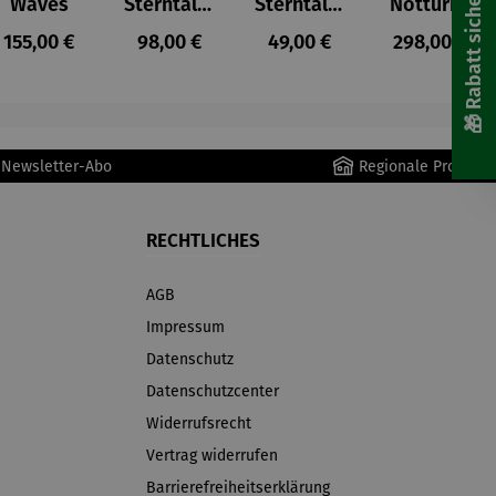
🎁 Rabatt sichern! 🎁
Waves
Sterntaler
Sterntaler
Notturno
– Anna
– Anna
– Petra
s:
Regulärer Preis:
Regulärer Preis:
Regulärer Preis:
Regulärer P
155,00 €
98,00 €
49,00 €
298,00 €
Mütz
Mütz
Waszak
r Newsletter-Abo
Regionale Produkte
RECHTLICHES
AGB
Impressum
Datenschutz
Datenschutzcenter
Widerrufsrecht
Vertrag widerrufen
Barrierefreiheitserklärung