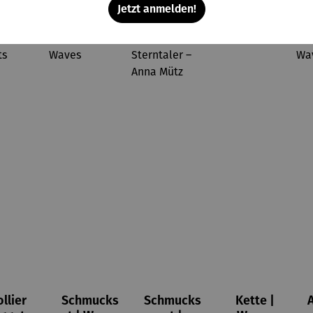
Jetzt anmelden!
llier
Schmucks
Schmucks
Kette |