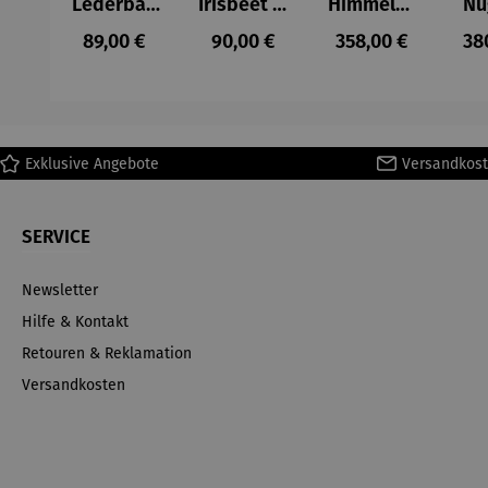
Lederban
Irisbeet in
Himmelss
Nu
d
Monets
cheibe
Regulärer Preis:
Regulärer Preis:
Regulärer Preis:
Reg
89,00 €
90,00 €
358,00 €
38
Lebensba
Garten
von Nebra
um –
mit
Gustav
Lederban
Klimt
d – Claude
Monet
Exklusive Angebote
Versandkost
SERVICE
Newsletter
Hilfe & Kontakt
Retouren & Reklamation
Versandkosten