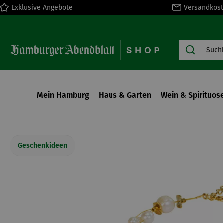
Exklusive Angebote
Versandkost
springen
Zur Hauptnavigation springen
Mein Hamburg
Haus & Garten
Wein & Spirituos
Geschenkideen
Bildergalerie überspringen