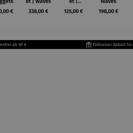
ggets
et | Waves
et |
Waves
Sterntaler
ulärer Preis:
Regulärer Preis:
Regulärer Preis:
Regulärer Prei
0,00 €
338,00 €
125,00 €
198,00 €
– Anna
Mütz
enfrei ab 90 €
Exklusiver Rabatt fü