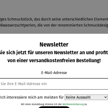
rtiges Schmuckstück, das durch seine unterschiedlichen Element
üßwasserzuchtperlen, die von der renommierten Schmuckdesig
n Unikat. Dadurch wird jedes Collier zu einem individuellen u
e und verleihen dem Collier einen modernen Touch.
Newsletter
ie sich jetzt für unseren Newsletter an und profit
bare Tragelänge von 42-47 cm, wodurch das Collier perfekt an 
 Collier eine abwechslungsreiche und moderne Optik verleiht.
von einer versandkostenfreien Bestellung!
E-Mail-Adresse
Ich interessiere mich am meisten für
Weitere Produkte
Mit einer Anmeldung stimme ich der
Werbevereinbarung
zu.