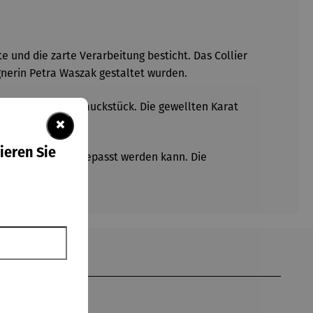
e und die zarte Verarbeitung besticht. Das Collier
nerin Petra Waszak gestaltet wurden.
nd besonderen Schmuckstück. Die gewellten Karat
×
ieren Sie
jede Halsform angepasst werden kann. Die