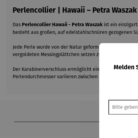
Perlencollier | Hawaii – Petra Waszak
Das
ist ein einziga
Perlencollier Hawaii - Petra Waszak
besteht aus großen, auf edelstahlschnüren gezogenen S
Jede Perle wurde von der Natur geformt und ist somit ei
vergoldeten Messingplättchen setzen zusätzliche Akzent
Melden S
Der Karabinerverschluss ermöglicht eine längenverstell
Perlendurchmesser variieren zwischen 6-11 mm, was dem
Produktgalerie überspringen