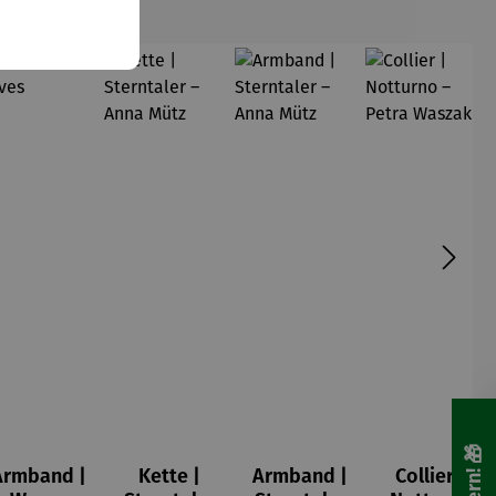
Armband |
Kette |
Armband |
Collier |