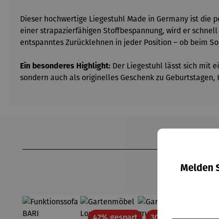
Dieser hochwertige Liegestuhl Made in Germany ist die p
einer strapazierfähigen Stoffbespannung, wird er schnel
entspanntes Zurücklehnen in jeder Position – ob beim S
Ein besonderes Highlight:
Der Liegestuhl lässt sich mit 
sondern auch als originelles Geschenk zu Geburtstagen,
Produktgalerie überspringen
Melden S
Rabatt
Rabatt
42% gespart
30% gespart