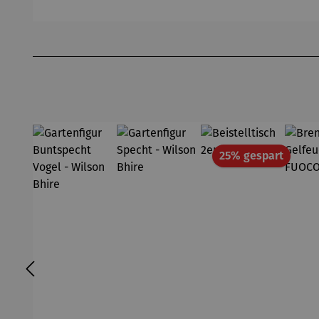
s - Noja
Tisch –
Ashford
Produktgalerie überspringen
Rabatt
25% gespart