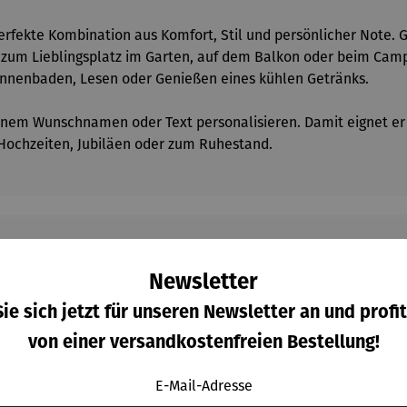
erfekte Kombination aus Komfort, Stil und persönlicher Note. 
l zum Lieblingsplatz im Garten, auf dem Balkon oder beim Camp
onnenbaden, Lesen oder Genießen eines kühlen Getränks.
einem Wunschnamen oder Text personalisieren. Damit eignet er s
 Hochzeiten, Jubiläen oder zum Ruhestand.
Newsletter
Kunden kauften auch
ie sich jetzt für unseren Newsletter an und profit
von einer versandkostenfreien Bestellung!
E-Mail-Adresse
Raba
Derzeit vergriffen
7% gespart