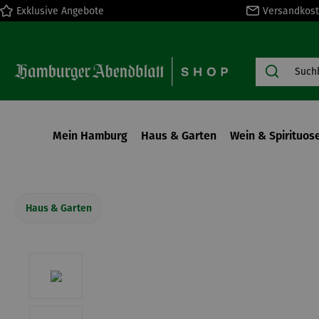
Exklusive Angebote
Versandkost
springen
Zur Hauptnavigation springen
Mein Hamburg
Haus & Garten
Wein & Spirituos
Haus & Garten
Bildergalerie überspringen