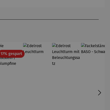
anthrazit
terracotta
sel Adora
Genua
& Tisch
& Tisch
Tarifa
Tarifa
att
Rabatt
17% gespart