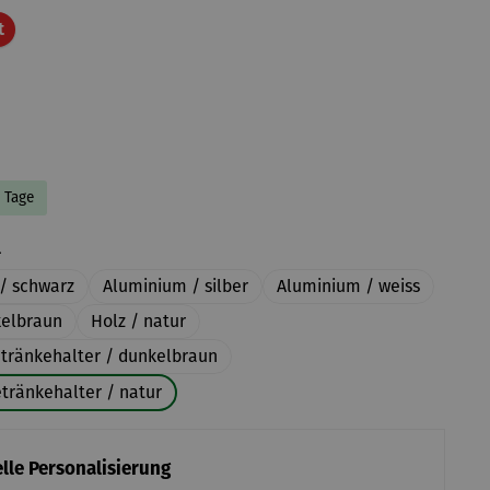
Rabatt
t
8 Tage
auswählen
l
/ schwarz
Aluminium / silber
Aluminium / weiss
kelbraun
Holz / natur
etränkehalter / dunkelbraun
tränkehalter / natur
lle Personalisierung