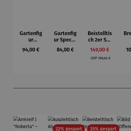
Gartenfig
Gartenfig
Beistelltis
Br
ur
ur Specht
ch 2er Set
Buntspec
- Wilson
– Dalias
Gel
Regulärer Preis:
Regulärer Preis:
Verkaufspreis:
Re
94,00 €
84,00 €
149,00 €
10
ht Vogel -
Bhire
e
Regulärer Preis:
Wilson
F
UVP
199,00 €
Bhire
Produktgalerie überspringen
Rabatt
Rabatt
22% gespart
25% gespart