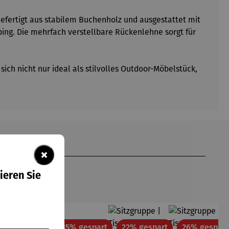
Gefertigt aus stabilem Buchenholz und ausgestattet mit
ing. Die mehrfach verstellbare Rückenlehne sorgt für
ich nicht nur ideal als stilvolles Outdoor-Möbelstück,
×
ieren Sie
tt
Rabatt
Rabatt
Rabatt
35% gespart
35% gespart
22% gespart
26% gespart