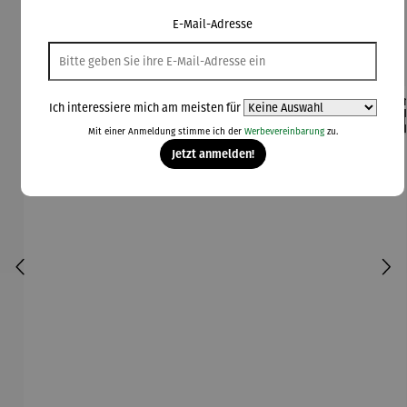
E-Mail-Adresse
Kunden kauften auch
Ich interessiere mich am meisten für
Rabatt
Rabatt
42% gespart
30% gespart
Der
Mit einer Anmeldung stimme ich der
Werbevereinbarung
zu.
Derzeit vergriffen
Jetzt anmelden!