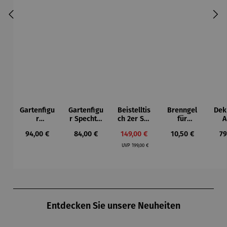
Gartenfigu
Gartenfigu
Beistelltis
Brenngel
Dek
r
r Specht -
ch 2er Set
für
A
Buntspech
Wilson
– Dalias
Gelfeuerst
Regulärer Preis:
Regulärer Preis:
Verkaufspreis:
Regulärer Preis:
Re
94,00 €
84,00 €
149,00 €
10,50 €
79
t Vogel -
Bhire
elle -
Regulärer Preis:
Wilson
FUOCO
UVP
199,00 €
Bhire
Produktgalerie überspringen
Entdecken Sie unsere Neuheiten