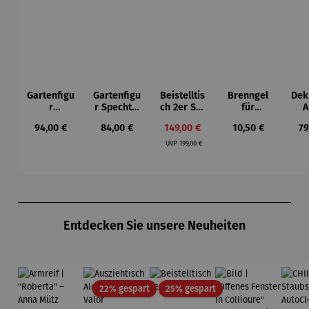
Gartenfigu
Gartenfigu
Beistelltis
Brenngel
Dek
r
r Specht -
ch 2er Set
für
A
Buntspech
Wilson
– Dalias
Gelfeuerst
Regulärer Preis:
Regulärer Preis:
Verkaufspreis:
Regulärer Preis:
Re
94,00 €
84,00 €
149,00 €
10,50 €
79
t Vogel -
Bhire
elle -
Regulärer Preis:
Wilson
FUOCO
UVP
199,00 €
Bhire
Produktgalerie überspringen
Entdecken Sie unsere Neuheiten
Rabatt
Rabatt
22% gespart
25% gespart