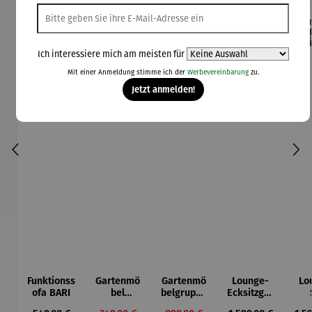
Rabatt
Rabatt
42% gespart
30% gespart
Der
Ich interessiere mich am meisten für
Derzeit vergriffen
Mit einer Anmeldung stimme ich der
Werbevereinbarung
zu.
Jetzt anmelden!
Funktionss
Gartenmö
Gartenmö
Lounge-
Lo
ofa BARI
bel
belgruppe
Ecksitzgru
Lounge
aus
ppe |
D