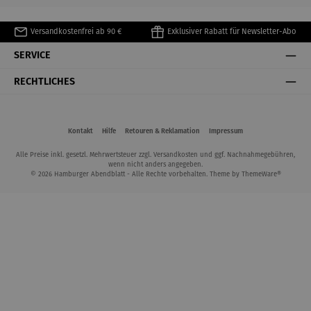
Versandkostenfrei ab 90 €
Exklusiver Rabatt für Newsletter-Abo
SERVICE
RECHTLICHES
Kontakt
Hilfe
Retouren & Reklamation
Impressum
Alle Preise inkl. gesetzl. Mehrwertsteuer zzgl.
Versandkosten
und ggf. Nachnahmegebühren,
wenn nicht anders angegeben.
© 2026 Hamburger Abendblatt - Alle Rechte vorbehalten. Theme by
ThemeWare®