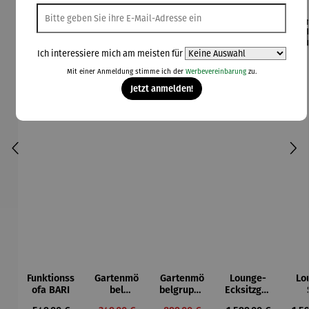
Rabatt
Rabatt
42% gespart
30% gespart
Der
Ich interessiere mich am meisten für
Derzeit vergriffen
Mit einer Anmeldung stimme ich der
Werbevereinbarung
zu.
Jetzt anmelden!
Funktionss
Gartenmö
Gartenmö
Lounge-
Lo
ofa BARI
bel
belgruppe
Ecksitzgru
Lounge
aus
ppe |
D