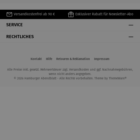
Versandkostenfrei ab 90 €
Exklusiver Rabatt für Newsletter-Abo
SERVICE
RECHTLICHES
Kontakt
Hilfe
Retouren & Reklamation
Impressum
Alle Preise inkl. gesetzl. Mehrwertsteuer zzgl.
Versandkosten
und ggf. Nachnahmegebühren,
wenn nicht anders angegeben.
© 2026 Hamburger Abendblatt - Alle Rechte vorbehalten. Theme by
ThemeWare®