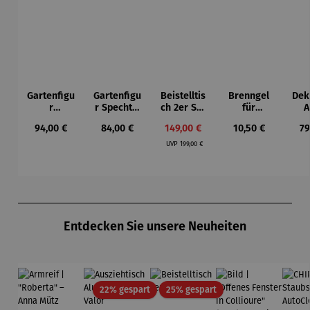
Gartenfigu
Gartenfigu
Beistelltis
Brenngel
Dek
r
r Specht -
ch 2er Set
für
A
Buntspech
Wilson
– Dalias
Gelfeuerst
Regulärer Preis:
Regulärer Preis:
Verkaufspreis:
Regulärer Preis:
Re
94,00 €
84,00 €
149,00 €
10,50 €
79
t Vogel -
Bhire
elle -
Regulärer Preis:
Wilson
FUOCO
UVP
199,00 €
Bhire
Produktgalerie überspringen
Entdecken Sie unsere Neuheiten
Rabatt
Rabatt
22% gespart
25% gespart