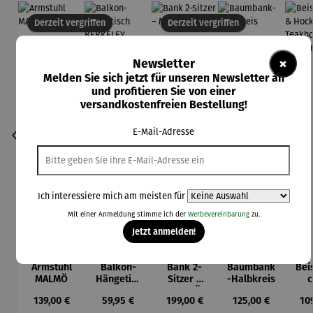
Derzeit vergriffen
Derzeit vergriffen
×
Newsletter
Melden Sie sich jetzt für unseren Newsletter an
und profitieren Sie von einer
versandkostenfreien Bestellung!
E-Mail-Adresse
Ich interessiere mich am meisten für
Mit einer Anmeldung stimme ich der
Werbevereinbarung
zu.
Jetzt anmelden!
Armstuhl
Balkon-
Bank 2-
Baumbank
Beis
MALMÖ
Hängetisc
Sitzer –
-Halbkreis
c
h
MALMÖ
Ho
Regulärer Preis:
Regulärer Preis:
Regulärer Preis:
Regulärer Preis:
Reg
139,00 €
59,95 €
199,00 €
125,00 €
10
BERKELEY
Tea