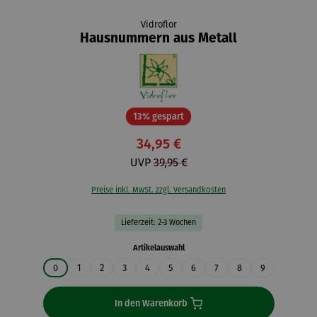
Vidroflor
Hausnummern aus Metall
Rabatt
13% gespart
34,95 €
UVP
39,95 €
Preise inkl. MwSt. zzgl. Versandkosten
Lieferzeit: 2-3 Wochen
auswählen
Artikelauswahl
0
1
2
3
4
5
6
7
8
9
In den Warenkorb