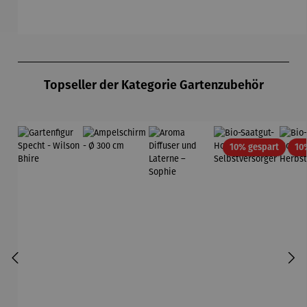
Du
Produktgalerie überspringen
Topseller der Kategorie Gartenzubehör
Rabatt
10% gespart
10