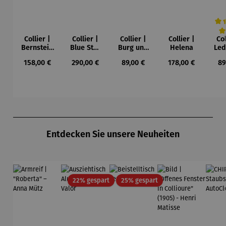
Collier |
Collier |
Collier |
Collier |
Col
Durc
Bernstein
Blue Star
Burg und
Helena
Led
– Sonne,
– Petra
Sonne –
Regulärer Preis:
Regulärer Preis:
Regulärer Preis:
Regulärer Preis:
Re
158,00 €
290,00 €
89,00 €
178,00 €
89
Mond und
Waszak
Paul Klee
Leb
Sterne
u
Gu
K
Produktgalerie überspringen
Entdecken Sie unsere Neuheiten
Rabatt
Rabatt
22% gespart
25% gespart