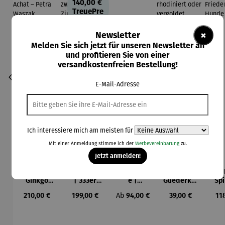
140,00 €
TreuePre
is
×
Newsletter
Melden Sie sich jetzt für unseren Newsletter an
und profitieren Sie von einer
versandkostenfreien Bestellung!
E-Mail-Adresse
Ich interessiere mich am meisten für
Mit einer Anmeldung stimme ich der
Werbevereinbarung
zu.
Jetzt anmelden!
Kette |
Anhänger
Ankerkett
Armband
Col
Ginkgo
| 333er
e |
Gliederket
Spi
mit Achat
Gold
Harmonie
te |
Fri
Regulärer Preis:
Regulärer Preis:
Regulärer Preis:
Regulärer Preis:
Reg
210,00 €
199,00 €
Ab
94,00 €
39,00 €
11
– Petra
zweifarbig
rhodiniert
Waszak
– Zirkonia
oder
Hun
vergoldet
a