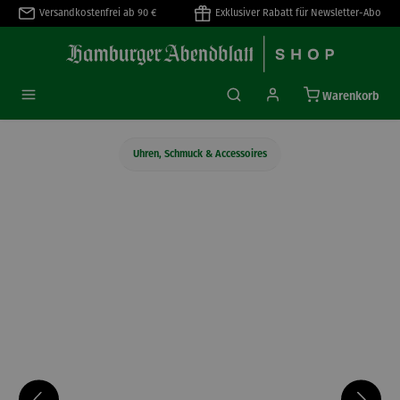
Versandkostenfrei ab 90 €
Exklusiver Rabatt für Newsletter-Abo
alt springen
Warenkorb
Uhren, Schmuck & Accessoires
Bildergalerie überspringen