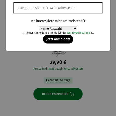
Ich interessiere mich am meisten für
Ladyville
Halskette mit Blüten-Medaillon
Mit einer Anmeldung stimme ich der
Werbevereinbarung
zu.
Jetzt anmelden!
29,90 €
Preise inkl. MwSt. zzgl. Versandkosten
Lieferzeit: 2-4 Tage
In den Warenkorb