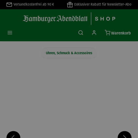
Versandkostenfrei ab 90 €
Exklusiver Rabatt für Newsletter-Abo
alt springen
Warenkorb
Uhren, Schmuck & Accessoires
Bildergalerie überspringen