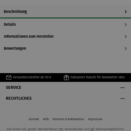
Beschreibung
Details
Informationen zum Hersteller
Bewertungen
Versandkostenfrei ab 90 €
Exklusiver Rabatt für Newsletter-Abo
SERVICE
RECHTLICHES
Kontakt
Hilfe
Retouren & Reklamation
Impressum
Alle Preise inkl. gesetzl. Mehrwertsteuer zzgl.
Versandkosten
und ggf. Nachnahmegebühren,