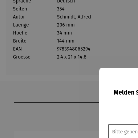
Sprache
Deutsch
Seiten
354
Autor
Schmidt, Alfred
Laenge
206 mm
Hoehe
34 mm
Breite
144 mm
EAN
9783948065294
Groesse
2.4 x 21 x 14.8
Melden S
Produktgalerie überspringen