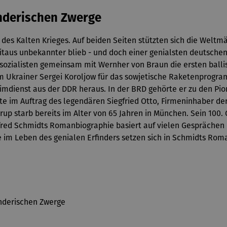
inderischen Zwerge
es Kalten Krieges. Auf beiden Seiten stützten sich die Weltm
weitaus unbekannter blieb - und doch einer genialsten deutsch
lsozialisten gemeinsam mit Wernher von Braun die ersten ball
 dem Ukrainer Sergei Koroljow für das sowjetische Raketenprogr
imdienst aus der DDR heraus. In der BRD gehörte er zu den Pio
ete im Auftrag des legendären Siegfried Otto, Firmeninhaber d
rup starb bereits im Alter von 65 Jahren in München. Sein 10
fred Schmidts Romanbiographie basiert auf vielen Gesprächen
im Leben des genialen Erfinders setzen sich in Schmidts Roma
inderischen Zwerge