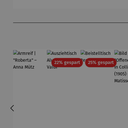
lätze
ganze Jahr
große
Hamburg-
Krimi-
Produktgalerie überspringen
Lesebuch
Rabatt
Rabatt
22% gespart
25% gespart