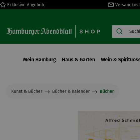
Exklusive Angebote
Versandkost
springen
Zur Hauptnavigation springen
Mein Hamburg
Haus & Garten
Wein & Spirituos
Kunst & Bücher
Bücher & Kalender
Bücher
Bildergalerie überspringen