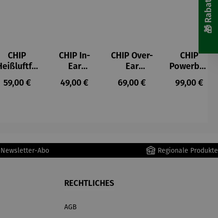
CHIP
CHIP In-
CHIP Over-
CHIP
Heißluftfri
Ear
Ear
Powerban
tteuse
Kopfhörer
Kopfhörer
k
s:
Regulärer Preis:
Regulärer Preis:
Regulärer Preis:
Regulärer P
59,00 €
49,00 €
69,00 €
99,00 €
Schwarz
r Newsletter-Abo
Regionale Produkte
RECHTLICHES
AGB