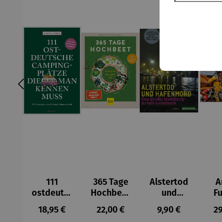
111
365 Tage
Alstertod
A
ostdeutsc
Hochbeet
und
Fu
he
Ernteglüc
Hafenmor
D
Regulärer Preis:
Regulärer Preis:
Regulärer Preis:
Re
18,95 €
22,00 €
9,90 €
29
Campingp
k das
d | Das
Stu