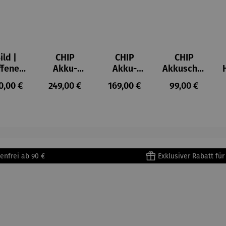
ild |
CHIP
CHIP
CHIP
ffenes
Akku-
Akku-
Akkuschra
ster in
Staubsau
Staubsau
uber
ulärer Preis:
Regulärer Preis:
Regulärer Preis:
Regulärer Prei
0,00 €
249,00 €
169,00 €
99,00 €
lioure"
ger
ger DS02
905) -
AutoClean
enri
tisse
enfrei ab 90 €
Exklusiver Rabatt fü