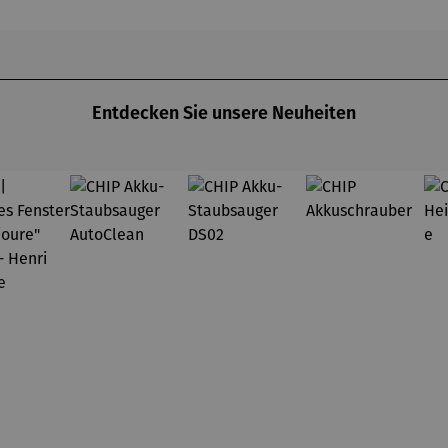
Eis
Gedichte
nd mit
praktisch
er Karte
EASY ZIP
Entdecken Sie unsere Neuheiten