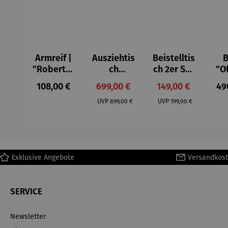
Armreif |
Ausziehtis
Beistelltis
B
"Roberta"
ch
ch 2er Set
"O
– Anna
Aluminium
– Dalias
Fen
Regulärer Preis:
Verkaufspreis:
Verkaufspreis:
Reg
108,00 €
699,00 €
149,00 €
49
Mütz
– Valor
Col
Regulärer Preis:
Regulärer Preis:
(1
UVP
899,00 €
UVP
199,00 €
H
Ma
Exklusive Angebote
Versandkost
SERVICE
Newsletter