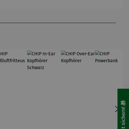
dt im
nden
schönsten
Stadt
Licht
🎁 Rabatt sichern! 🎁