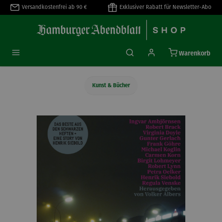
Versandkostenfrei ab 90 €
Exklusiver Rabatt für Newsletter-Abo
alt springen
Warenkorb
Kunst & Bücher
Bildergalerie überspringen