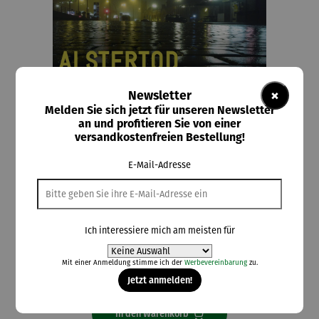
×
Newsletter
Melden Sie sich jetzt für unseren Newsletter
an und profitieren Sie von einer
versandkostenfreien Bestellung!
E-Mail-Adresse
Alstertod und Hafenmord | Das große
Hamburg-Krimi-Lesebuch
9,90 €
Ich interessiere mich am meisten für
Preise inkl. MwSt. zzgl. Versandkosten
Mit einer Anmeldung stimme ich der
Werbevereinbarung
zu.
Lieferzeit: 2-3 Tage
Jetzt anmelden!
In den Warenkorb