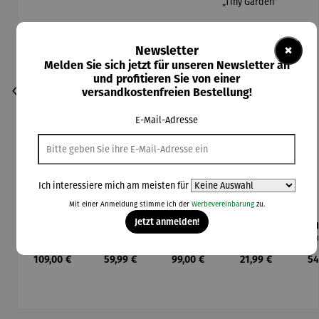
×
Newsletter
Melden Sie sich jetzt für unseren Newsletter an
und profitieren Sie von einer
versandkostenfreien Bestellung!
E-Mail-Adresse
Ich interessiere mich am meisten für
Mit einer Anmeldung stimme ich der
Werbevereinbarung
zu.
Jetzt anmelden!
Bauwagen
Entdecker
Feuerwac
Gartentas
Gar
Spirit
rucksack
he aus
che mit
kze
Discover
Holz
Gartenwer
Regulärer Preis:
Regulärer Preis:
Regulärer Preis:
Regulärer Preis:
Re
109,00 €
59,99 €
99,00 €
21,99 €
54
kzeug
Sch
„Tiny
Garden“