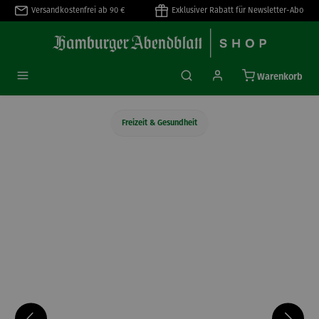
Versandkostenfrei ab 90 €
Exklusiver Rabatt für Newsletter-Abo
alt springen
Warenkorb
Freizeit & Gesundheit
Bildergalerie überspringen