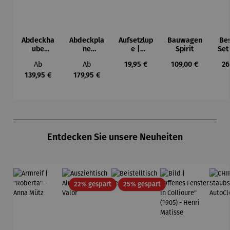
Abdeckha
Abdeckpla
Aufsetzlup
Bauwagen
Be
ube
ne
e |
Spirit
Set
Wohnwag
Wohnmobi
10fache
4-
Regulärer Preis:
Regulärer Preis:
Regulärer Preis:
Regulärer Preis:
Re
Ab
Ab
19,95 €
109,00 €
26
en
l
Vergrößer
ung
139,95 €
179,95 €
Produktgalerie überspringen
Entdecken Sie unsere Neuheiten
Rabatt
Rabatt
22% gespart
25% gespart