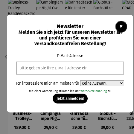
×
Newsletter
Melden Sie sich jetzt für unseren Newsletter an
und profitieren Sie von einer
versandkostenfreien Bestellung!
E-Mail-Adresse
Ich interessiere mich am meisten für
Mit einer Anmeldung stimme ich der
Werbevereinbarung
zu.
Jetzt anmelden!
Business-
Campingla
Fahrradta
Globus -
Gl
Trolley
mpe Night
sche für
Buchstütz
23,
Handgepä
Owl
Lenker
e
Regulärer Preis:
Regulärer Preis:
Regulärer Preis:
Regulärer Preis:
Re
189,00 €
29,90 €
29,00 €
39,00 €
89
ckgröße