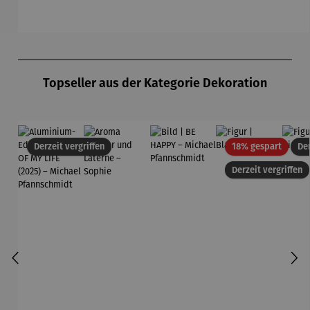
Produktgalerie überspringen
Topseller aus der Kategorie Dekoration
Rabatt
Derzeit vergriffen
18% gespart
Der
Derzeit vergriffen