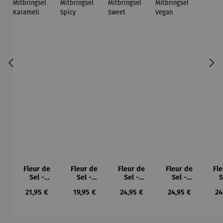
Fleur de
Fleur de
Fleur de
Fleur de
Fl
Sel -
Sel -
Sel -
Sel -
S
Geschenk
Geschenk
Geschenk
Geschenk
Krä
Regulärer Preis:
Regulärer Preis:
Regulärer Preis:
Regulärer Preis:
Re
21,95 €
19,95 €
24,95 €
24,95 €
24
box
box
box
box
x
Mitbringse
Mitbringse
Mitbringse
Mitbringse
l Karamell
l Spicy
l Sweet
l Vegan