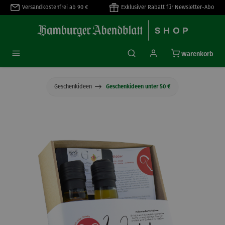
Versandkostenfrei ab 90 €
Exklusiver Rabatt für Newsletter-Abo
alt springen
Warenkorb
Geschenkideen
Geschenkideen unter 50 €
Bildergalerie überspringen