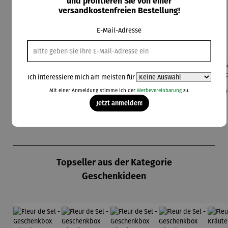
und profitieren Sie von einer
versandkostenfreien Bestellung!
E-Mail-Adresse
Bierzapfa
Champagn
Champagn
Champagn
Eis
nlage
erkühler
erkühler
erkühler
Co
Ich interessiere mich am meisten für
aus
MONACO
NIZZA
Regulärer Preis:
Regulärer Preis:
Regulärer Preis:
Regulärer Preis:
Re
199,00 €
59,95 €
249,00 €
199,00 €
24
Mit einer Anmeldung stimme ich der
Werbevereinbarung
zu.
Edelstahl
Jetzt anmelden!
Produktgalerie überspringen
Topseller aus der Kategorie
Geschenkideen