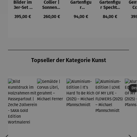
Bilder im
Collier |
Gartenfigu
Gartenfigu
Gem
Durchschnittliche Bewertung von 5 von 5 Sternen
3er-Set |
Sonnensc
r
r Specht -
Co
Wassily
heibe mit
Buntspech
Wilson
L
Regulärer Preis:
Regulärer Preis:
Regulärer Preis:
Regulärer Preis:
Reg
395,00 €
260,00 €
94,00 €
84,00 €
39
Kandinsky
Malachitp
t Vogel -
Bhire
ger
erlen –
Wilson
Mi
Petra
Bhire
F
Waszak
Produktgalerie überspringen
Topseller der Kategorie Kunst
Der