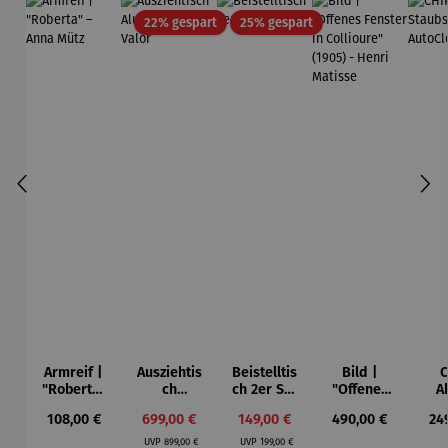
Rabatt
Rabatt
22% gespart
25% gespart
Armreif |
Ausziehtis
Beistelltis
Bild |
C
"Roberta"
ch
ch 2er Set
"Offenes
A
– Anna
Aluminium
– Dalias
Fenster in
Sta
Regulärer Preis:
Verkaufspreis:
Verkaufspreis:
Regulärer Preis:
Reg
108,00 €
699,00 €
149,00 €
490,00 €
24
Mütz
– Valor
Collioure"
Regulärer Preis:
Regulärer Preis:
(1905) -
Aut
UVP
899,00 €
UVP
199,00 €