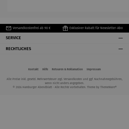
Henri
Matisse
Versandkostenfrei ab 90 €
Exklusiver Rabatt für Newsletter-Abo
SERVICE
RECHTLICHES
Kontakt
Hilfe
Retouren & Reklamation
Impressum
Alle Preise inkl. gesetzl. Mehrwertsteuer zzgl.
Versandkosten
und ggf. Nachnahmegebühren,
wenn nicht anders angegeben.
© 2026 Hamburger Abendblatt - Alle Rechte vorbehalten. Theme by
ThemeWare®