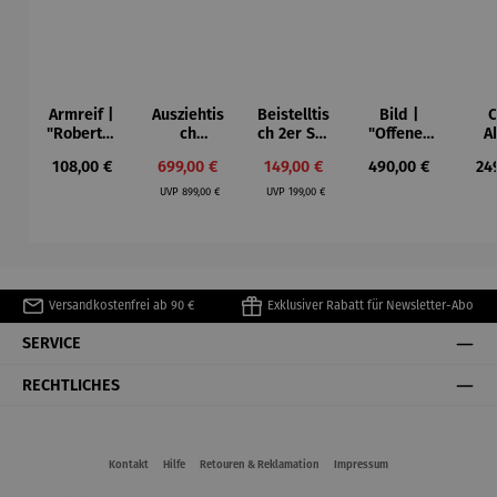
Armreif |
Ausziehtis
Beistelltis
Bild |
C
"Roberta"
ch
ch 2er Set
"Offenes
A
– Anna
Aluminium
– Dalias
Fenster in
Sta
Regulärer Preis:
Verkaufspreis:
Verkaufspreis:
Regulärer Preis:
Reg
108,00 €
699,00 €
149,00 €
490,00 €
24
Mütz
– Valor
Collioure"
Regulärer Preis:
Regulärer Preis:
(1905) -
Aut
UVP
899,00 €
UVP
199,00 €
Henri
Matisse
Versandkostenfrei ab 90 €
Exklusiver Rabatt für Newsletter-Abo
SERVICE
RECHTLICHES
Kontakt
Hilfe
Retouren & Reklamation
Impressum