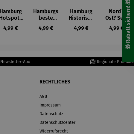
🎁 Rabatt sichern! 🎁
Hamburg
Hamburgs
Hamburg
Nord?
Hotspots
beste
Historisch
Ost? See!
– E-Paper
Köche – E-
– E-Paper
No.1 – E-
is:
Regulärer Preis:
Regulärer Preis:
Regulärer Preis:
Regulärer 
4,99 €
4,99 €
4,99 €
4,99 €
Paper
Paper
r Newsletter-Abo
Regionale Produkte
RECHTLICHES
AGB
Impressum
Datenschutz
Datenschutzcenter
Widerrufsrecht