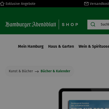
Exklusive Angebote
Versandkost
springen
Zur Hauptnavigation springen
Mein Hamburg
Haus & Garten
Wein & Spirituos
Kunst & Bücher
Bücher & Kalender
Bildergalerie überspringen