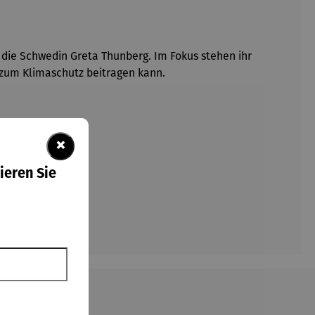
 die Schwedin Greta Thunberg. Im Fokus stehen ihr
e zum Klimaschutz beitragen kann.
×
ieren Sie