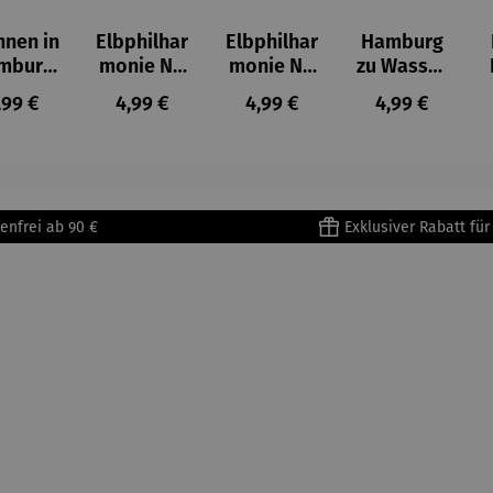
nen in
Elbphilhar
Elbphilhar
Hamburg
mburg
monie No
monie No
zu Wasser
-Paper
1 – E-
2 – E-
– E-Paper
egulärer Preis:
Regulärer Preis:
Regulärer Preis:
Regulärer Pre
,99 €
4,99 €
4,99 €
4,99 €
Paper
Paper
enfrei ab 90 €
Exklusiver Rabatt fü