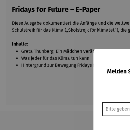
Fridays for Future – E-Paper
Diese Ausgabe dokumentiert die Anfänge und die weltwei
Schulstreik für das Klima („Skolstrejk för klimatet“), d
Inhalte:
Greta Thunberg: Ein Mädchen verändert die Welt
Was jeder für das Klima tun kann
Hintergrund zur Bewegung Fridays for Future
Melden S
Produktgalerie überspringen