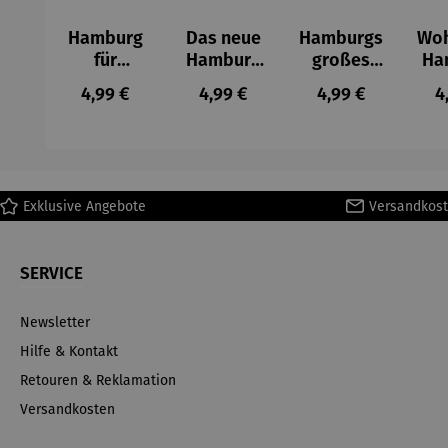
Hamburg
Das neue
Hamburgs
Woh
für
Hamburg
großes
Ha
Genießer
– E-Paper
Jahr 2017 –
– E
Regulärer Preis:
Regulärer Preis:
Regulärer Preis:
R
4,99 €
4,99 €
4,99 €
4
– E-Paper
E-Paper
Exklusive Angebote
Versandkost
SERVICE
Newsletter
Hilfe & Kontakt
Retouren & Reklamation
Versandkosten