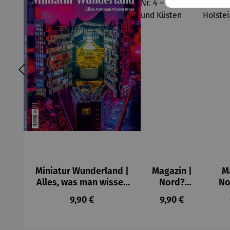
Miniatur Wunderland |
Magazin |
M
Alles, was man wissen
Nord?
No
muss Nr. 2
Ost? See!
See!
Regulärer Preis:
Regulärer Preis:
9,90 €
9,90 €
Nr. 4 –
Inseln und
Sc
Küsten
H