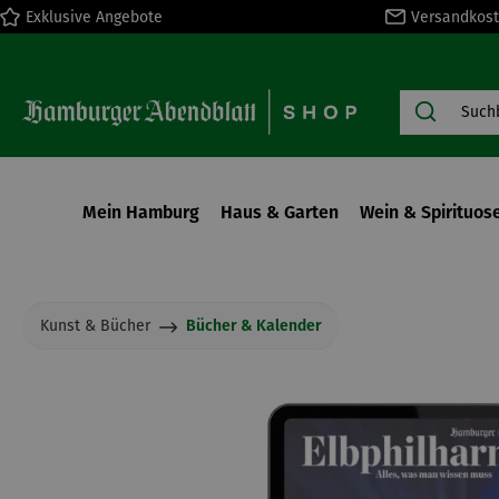
Exklusive Angebote
Versandkost
springen
Zur Hauptnavigation springen
Mein Hamburg
Haus & Garten
Wein & Spirituos
Kunst & Bücher
Bücher & Kalender
Bildergalerie überspringen