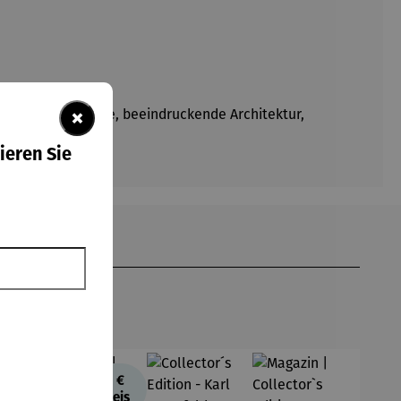
×
ehungsgeschichte, beeindruckende Architektur,
en wollen.
ieren Sie
8,00 €
TreuePreis