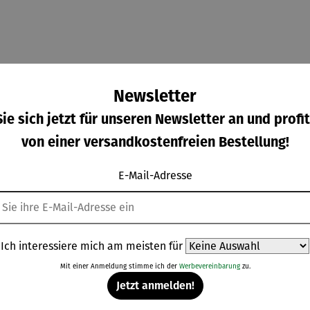
band alles rund um das Wahrzeichen der Hansestadt: die Entst
Newsletter
r. Ein Muss für alle, die Hamburgs neues Wahrzeichen entdeck
ie sich jetzt für unseren Newsletter an und profit
von einer versandkostenfreien Bestellung!
E-Mail-Adresse
Weitere Produkte
Ich interessiere mich am meisten für
Mit einer Anmeldung stimme ich der
Werbevereinbarung
zu.
Jetzt anmelden!
Derzeit vergriffen