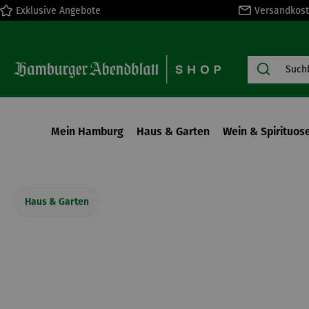
Exklusive Angebote
Versandkost
springen
Zur Hauptnavigation springen
Mein Hamburg
Haus & Garten
Wein & Spirituos
Haus & Garten
Bildergalerie überspringen