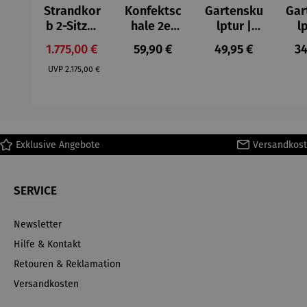
Strandkor
Konfektsc
Gartensku
Gar
b 2-Sitzer
hale 2er
lptur |
l
Kompletts
Set |
Kunststei
Kun
Verkaufspreis:
Regulärer Preis:
Regulärer Preis:
Re
1.775,00 €
59,90 €
49,95 €
34
et |
Edelstahl
n | Flower
n |
Regulärer Preis:
Mahagoni
–
Fairy
kn
UVP
2.175,00 €
holz –
Elbphilhar
Rainfarn
©A
Düne
monie
de 
Ex
Exklusive Angebote
Versandkost
SERVICE
Newsletter
Hilfe & Kontakt
Retouren & Reklamation
Versandkosten