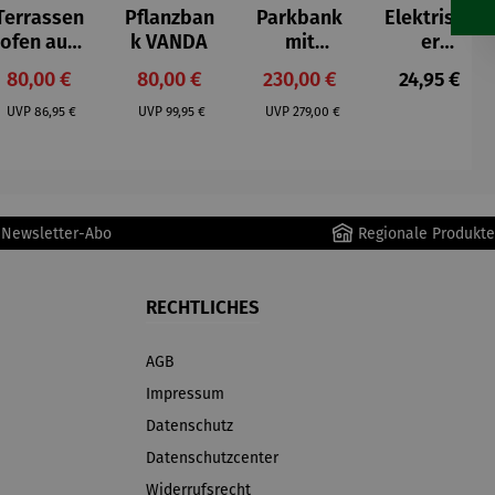
Terrassen
Pflanzban
Parkbank
Elektrisch
ofen aus
k VANDA
mit
er
Gusseisen
Ablagefac
Handwär
Verkaufspreis:
Verkaufspreis:
Verkaufspreis:
Regulärer P
80,00 €
80,00 €
230,00 €
24,95 €
h
mer
Regulärer Preis:
Regulärer Preis:
Regulärer Preis:
FERRARA
UVP
86,95 €
UVP
99,95 €
UVP
279,00 €
r Newsletter-Abo
Regionale Produkte
RECHTLICHES
AGB
Impressum
Datenschutz
Datenschutzcenter
Widerrufsrecht