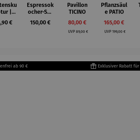
tensku
Espressok
Pavillon
Pflanzsäul
ptur |
ocher-Set
TICINO
e PATIO
ststei
7-tlg. |
gulärer Preis:
Regulärer Preis:
Verkaufspreis:
Verkaufspreis:
,90 €
150,00 €
80,00 €
165,00 €
 Prinz
Limited
Regulärer Preis:
Regulärer Preis:
iend –
Edition
UVP
89,00 €
UVP
199,00 €
ntoine
Bialetti &
Saint-
The North
upéry
Face
enfrei ab 90 €
Exklusiver Rabatt fü