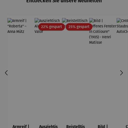
Entdecken Sie unsere Neuheiten
Rabatt
Rabatt
22% gespart
25% gespart
Armreif |
Ausziehtis
Beistelltis
Bild |
C