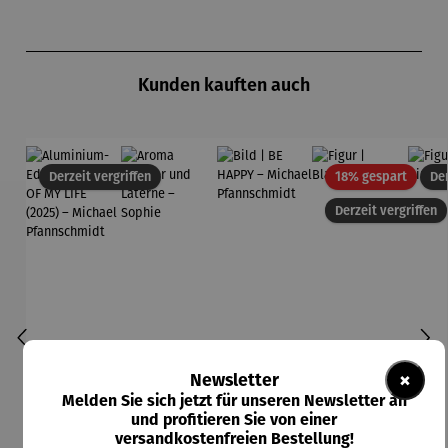
Produktgalerie überspringen
Kunden kauften auch
Rabatt
Derzeit vergriffen
18% gespart
Der
Derzeit vergriffen
×
Newsletter
Melden Sie sich jetzt für unseren Newsletter an
und profitieren Sie von einer
versandkostenfreien Bestellung!