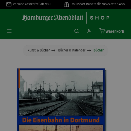
Versandkostenfrei ab 90 €
Exklusiver Rabatt für Newsletter-Abo
alt springen
Warenkorb
Kunst & Bücher
Bücher & Kalender
Bücher
Bildergalerie überspringen